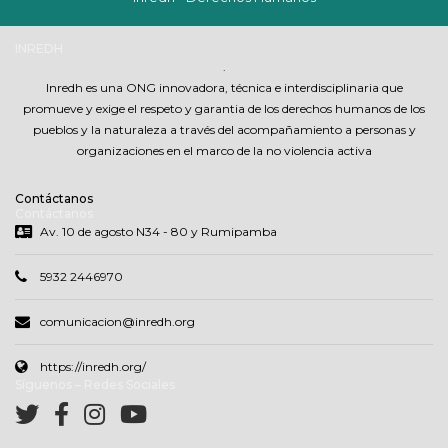
INREDH
.
Inredh es una ONG innovadora, técnica e interdisciplinaria que
promueve y exige el respeto y garantia de los derechos humanos de los
pueblos y la naturaleza a través del acompañamiento a personas y
organizaciones en el marco de la no violencia activa
Contáctanos
Contáctanos
Av. 10 de agosto N34 - 80 y Rumipamba
5932 2446970
comunicacion@inredh.org
https://inredh.org/
Síguenos – Redes Sociales