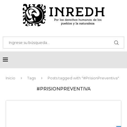
Inicio
Tags
Posts tagged with "#PrisionPreventiva"
#PRISIONPREVENTIVA