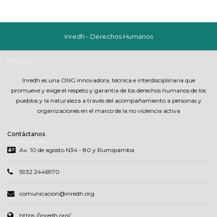
Inredh - Derechos Humanos
INREDH
.
Inredh es una ONG innovadora, técnica e interdisciplinaria que
promueve y exige el respeto y garantia de los derechos humanos de los
pueblos y la naturaleza a través del acompañamiento a personas y
organizaciones en el marco de la no violencia activa
Contáctanos
Contáctanos
Av. 10 de agosto N34 - 80 y Rumipamba
5932 2446970
comunicacion@inredh.org
https://inredh.org/