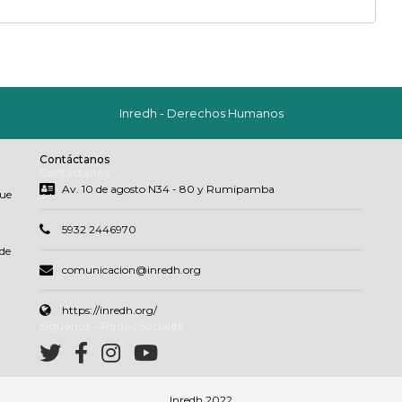
Inredh - Derechos Humanos
Contáctanos
Contáctanos
Av. 10 de agosto N34 - 80 y Rumipamba
que
5932 2446970
de
comunicacion@inredh.org
https://inredh.org/
Síguenos – Redes Sociales
Inredh 2022