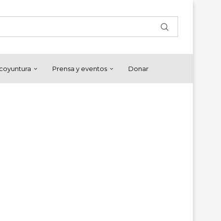
y coyuntura
Prensa y eventos
Donar