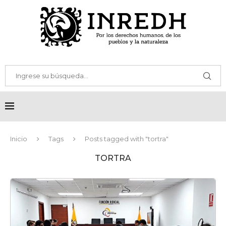
Inicio
Tags
Posts tagged with "tortra"
TORTRA