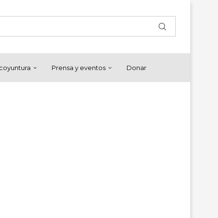
y coyuntura
Prensa y eventos
Donar