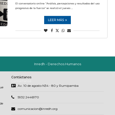
El conversatorio online “Análisis, percepciones y resultados del uso
progresivo de la fuerza” se realizó el jueves …
LEER MÁS
Inredh - Derechos Humanos
Contáctanos
Contáctanos
Av. 10 de agosto N34 - 80 y Rumipamba
que
5932 2446970
de
comunicacion@inredh.org