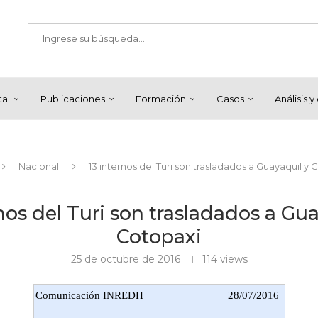
tal
Publicaciones
Formación
Casos
Análisis 
Nacional
13 internos del Turi son trasladados a Guayaquil y 
nos del Turi son trasladados a Gu
Cotopaxi
25 de octubre de 2016
114
views
Comunicación INREDH
28/07/2016