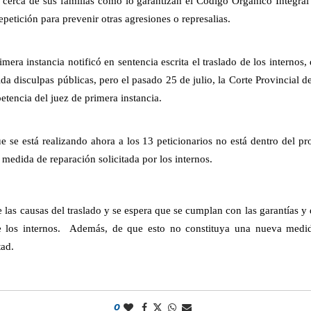
 cerca de sus familias como lo garantizan el Código Orgánico Integra
petición para prevenir otras agresiones o represalias.
rimera instancia notificó en sentencia escrita el traslado de los internos
ida disculpas públicas, pero el pasado 25 de julio, la Corte Provincial d
etencia del juez de primera instancia.
que se está realizando ahora a los 13 peticionarios no está dentro del p
medida de reparación solicitada por los internos.
las causas del traslado y se espera que se cumplan con las garantías 
e los internos. Además, de que esto no constituya una nueva medid
tad.
0