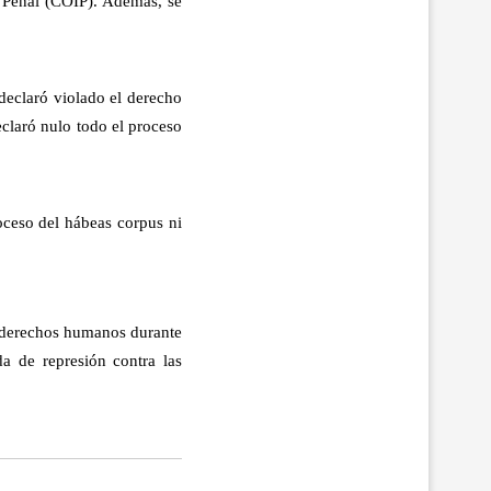
l Penal (COIP). Además, se
, declaró violado el derecho
eclaró nulo todo el proceso
roceso del hábeas corpus ni
y derechos humanos durante
a de represión contra las