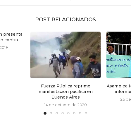
POST RELACIONADOS
ca reprime
Asamblea Nacional no tiene listo
 pacífica en
informe sobre desalojos...
Aires
26 de octubre de 2016
re de 2020