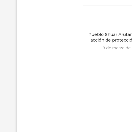
Pueblo Shuar Arutam presenta
acción de protección contra...
9 de marzo de 2019
Fuerza Públi
manifestación
Buenos 
14 de octub