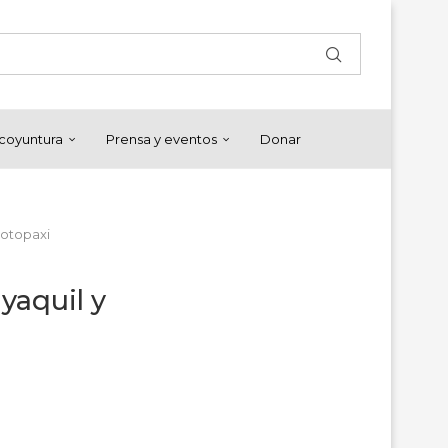
y coyuntura
Prensa y eventos
Donar
Cotopaxi
ayaquil y