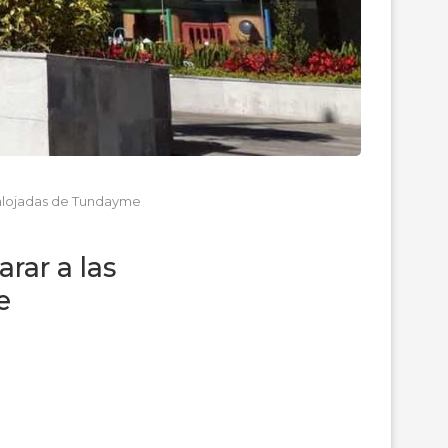
esalojadas de Tundayme
rar a las
e