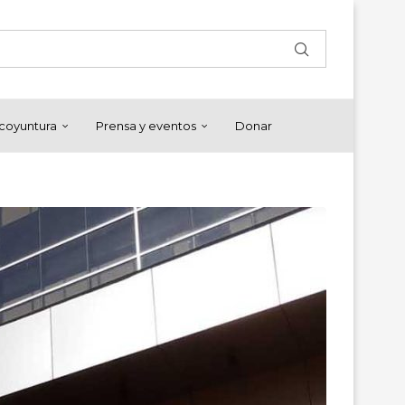
y coyuntura
Prensa y eventos
Donar