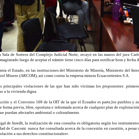
la Sala de Sorteos del Complejo Judicial Norte, recayó en las manos del juez Carl
magistrado luego de aceptar el trámite tiene cinco días para notificar hora y fecha d
tra el Estado, en las instituciones del Ministerio de Minería, Ministerio del Inte
rol Minero (ARCOM), así como contra la empresa minera
Ecuacorrientes S.A.
as principales violaciones de las que han sido víctimas los proponentes: primero,
ho a la vivienda digna.
tución y el Convenio 169 de la OIT de la que el Ecuador es parte,los pueblos y n
de forma previa, libre, oportuna e informada acerca de cualquier plan de explotació
 que puedan afectarles ambiental o culturalmente.
egal de Inredh, la realización de esta consulta es obligatoria según los instrument
idad de Cascomi
nunca fue consultada acerca de la concesión en cuestión, a pesar d
iolación a sus derechos constitucionales».