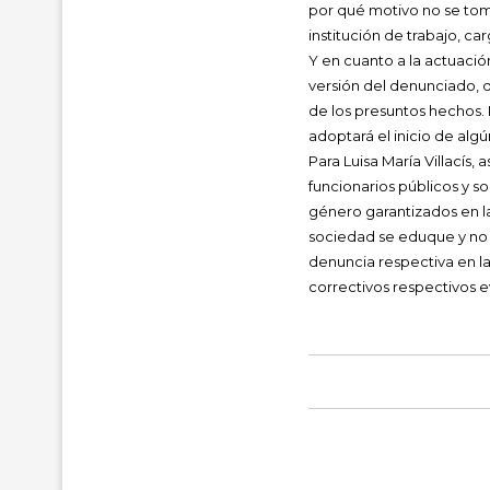
por qué motivo no se tomó
institución de trabajo, ca
Y en cuanto a la actuaci
versión del denunciado, d
de los presuntos hechos. 
adoptará el inicio de alg
Para Luisa María Villacís
funcionarios públicos y s
género garantizados en l
sociedad se eduque y no 
denuncia respectiva en la
correctivos respectivos e