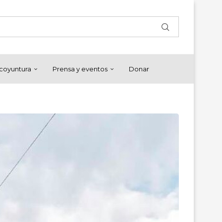
y coyuntura
Prensa y eventos
Donar