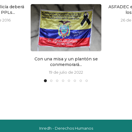
ASFADEC e INREDH exigen que
los familiares y...
26 de octubre de 2020
plantón se
A juicio l
...
2022
25 
Inredh - Derechos Humanos