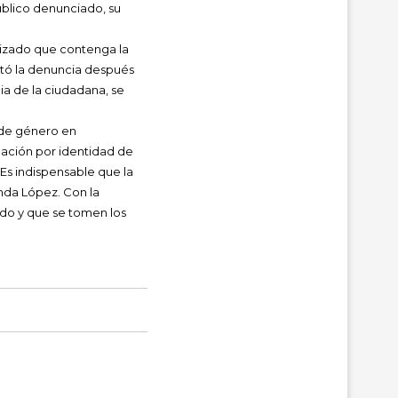
úblico denunciado, su
rizado que contenga la
eptó la denuncia después
ia de la ciudadana, se
e de género en
inación por identidad de
Es indispensable que la
nda López. Con la
ido y que se tomen los