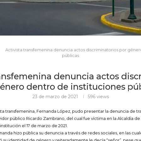
Activista transfemenina denuncia actos discriminatorios por géner
públicas
ransfemenina denuncia actos disc
énero dentro de instituciones pú
23 de marzo de 2021
596
views
vista transfemenina, Fernanda López, pudo presentar la denuncia de tra
idor público Ricardo Zambrano, del cual fue víctima en la Alcaldía d
 institución el 17 de marzo de 2021.
nanda hizo pública su denuncia a través de redes sociales, en las cua
ó su identidad de género y reiteradamente le decía “señor”, pese que