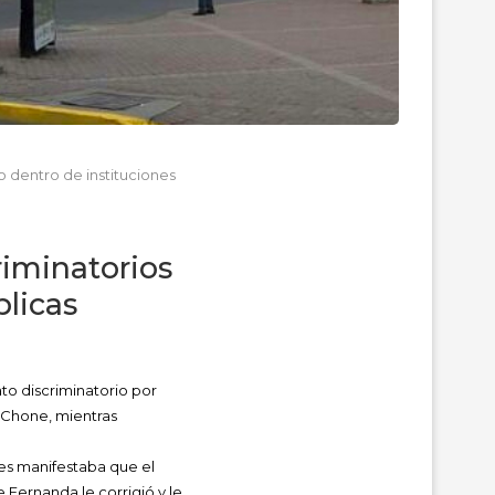
o dentro de instituciones
riminatorios
blicas
to discriminatorio por
e Chone, mientras
les manifestaba que el
 Fernanda le corrigió y le