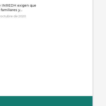
os testigos claves del
CARTA: 11 años sin Carolina, sin
caso Fredi...
verdad y...
de abril de 2025
28 de abril de 2023