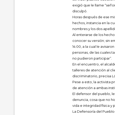
exigió que le llame “señor
disculpó.
Horas después de ese mis
hechos, instancia en la c
nombres y los dos apellid
Al enterarse de los hechos
conocer su versión; sin e
14:00, a la cual le avisar
personas, de las cuales t
no pudieron participar”.
En el encuentro, el alcal
talleres de atención al c
discriminatorio, precisa 
Pese a esto, la activista 
de atención a ambas inst
El defensor del pueblo, l
denuncia, cosa que no hic
vida e integridad física y
La Defensoría del Pueblo 