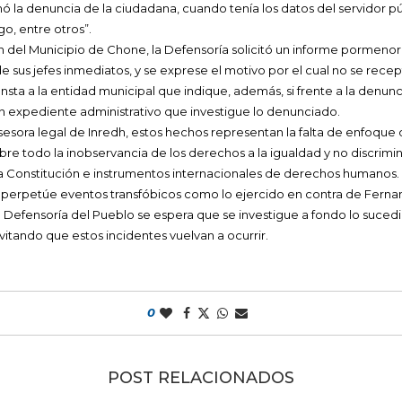
 la denuncia de la ciudadana, cuando tenía los datos del servidor p
rgo, entre otros”.
ón del Municipio de Chone, la Defensoría solicitó un informe pormeno
e sus jefes inmediatos, y se exprese el motivo por el cual no se rec
Insta a la entidad municipal que indique, además, si frente a la denunc
ún expediente administrativo que investigue lo denunciado.
, asesora legal de Inredh, estos hechos representan la falta de enfoqu
obre todo la inobservancia de los derechos a la igualdad y no discrim
a Constitución e instrumentos internacionales de derechos humanos. 
perpetúe eventos transfóbicos como lo ejercido en contra de Ferna
 Defensoría del Pueblo se espera que se investigue a fondo lo suced
vitando que estos incidentes vuelvan a ocurrir.
0
POST RELACIONADOS