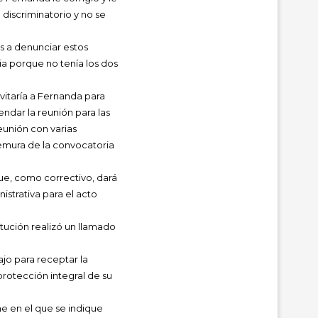
 discriminatorio y no se
s a denunciar estos
ia porque no tenía los dos
nvitaría a Fernanda para
ndar la reunión para las
reunión con varias
remura de la convocatoria
que, como correctivo, dará
istrativa para el acto
itución realizó un llamado
ajo para receptar la
rotección integral de su
me en el que se indique