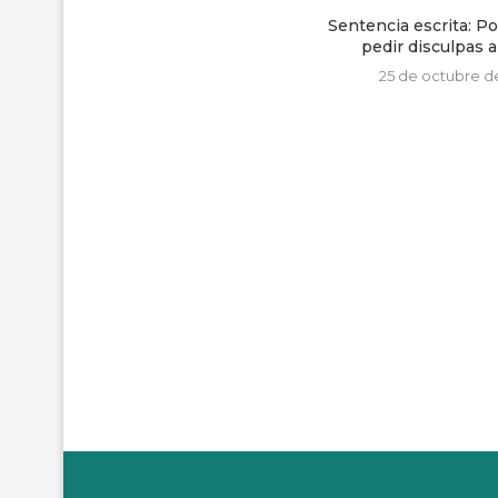
Sentencia escrita: Policía deberá
pedir disculpas a PPLs...
25 de octubre de 2016
Con una misa y un 
conmemorará
19 de julio de 