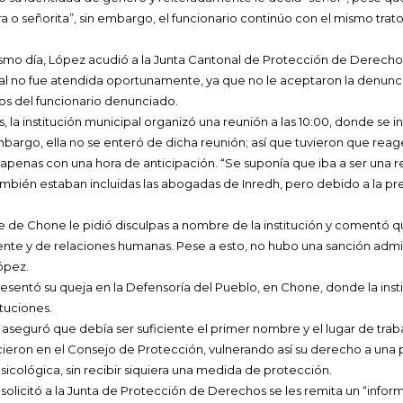
a o señorita”, sin embargo, el funcionario continúo con el mismo trato
mo día, López acudió a la Junta Cantonal de Protección de Derecho
ual no fue atendida oportunamente, ya que no le aceptaron la denunc
os del funcionario denunciado.
, la institución municipal organizó una reunión a las 10:00, donde se i
mbargo, ella no se enteró de dicha reunión; así que tuvieron que reage
on apenas con una hora de anticipación. “Se suponía que iba a ser una 
ambién estaban incluidas las abogadas de Inredh, pero debido a la p
de de Chone le pidió disculpas a nombre de la institución y comentó 
liente y de relaciones humanas. Pese a esto, no hubo una sanción admin
López.
presentó su queja en la Defensoría del Pueblo, en Chone, donde la inst
ituciones.
e aseguró que debía ser suficiente el primer nombre y el lugar de trab
ieron en el Consejo de Protección, vulnerando así su derecho a una p
 psicológica, sin recibir siquiera una medida de protección.
solicitó a la Junta de Protección de Derechos se les remita un “infor