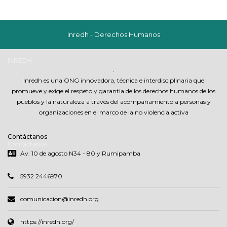
Inredh - Derechos Humanos
INREDH
.
Inredh es una ONG innovadora, técnica e interdisciplinaria que
promueve y exige el respeto y garantia de los derechos humanos de los
pueblos y la naturaleza a través del acompañamiento a personas y
organizaciones en el marco de la no violencia activa
Contáctanos
Contáctanos
Av. 10 de agosto N34 - 80 y Rumipamba
5932 2446970
comunicacion@inredh.org
https://inredh.org/