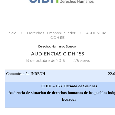
Inicio
Derechos Humanos Ecuador
AUDIENCIAS
CIDH 153
Derechos Humanos Ecuador
AUDIENCIAS CIDH 153
13 de octubre de 2016
275
views
Comunicación INREDH
22/
CIDH – 153º Período de Sesiones
Audiencia de situación de derechos humanos de los pueblos indí
Ecuador