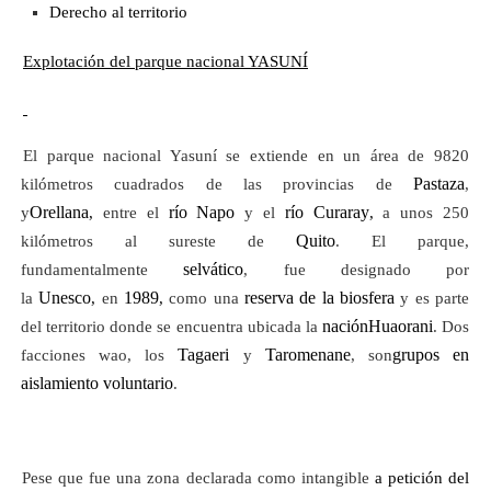
Derecho al territorio
Explotación del parque nacional YASUNÍ
El parque nacional Yasuní se extiende en un área de 9820
Pastaza
kilómetros cuadrados de las provincias de
,
Orellana
río Napo
río Curaray
y
,
entre el
y el
,
a unos 250
Quito
kilómetros al sureste de
. El parque,
selvático
fundamentalmente
, fue designado por
Unesco
1989
reserva de la biosfera
la
,
en
,
como una
y es parte
nación
Hu
aorani
del territorio donde se encuentra ubicada la
. Dos
Tagaeri
Taromenane
grupos en
facciones wao, los
y
, son
aislamiento voluntario
.
Pese que fue una zona declarada como intangible
a petición del