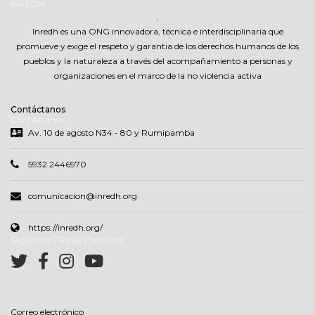
INREDH
.
Inredh es una ONG innovadora, técnica e interdisciplinaria que
promueve y exige el respeto y garantia de los derechos humanos de los
pueblos y la naturaleza a través del acompañamiento a personas y
organizaciones en el marco de la no violencia activa
Contáctanos
Contáctanos
Av. 10 de agosto N34 - 80 y Rumipamba
5932 2446970
comunicacion@inredh.org
https://inredh.org/
Síguenos – Redes Sociales
Correo electrónico