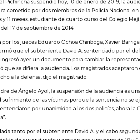
del Pichincha suspendió hoy, 10 de enero de 2019, la audi
tura cometido por dos miembros de la Policía Nacional e
os y 11 meses, estudiante de cuarto curso del Colegio Mej
s del 17 de septiembre de 2014.
por los jueces Eduardo Ochoa Chiriboga, Xavier Barriga
ormó que el subteniente David A. sentenciado por el del
 ingresó ayer un documento para cambiar la representac
itó que se difiera la audiencia. Los magistrados aceptaron 
cho a la defensa, dijo el magistrado.
adre de Ángelo Ayol, la suspensión de la audiencia es una 
 sufrimiento de las víctimas porque la sentencia no se ej
entenciaron por unanimidad a los dos policías, ahora la Co
a”.
lada tanto por el subteniente David A. y el cabo segund