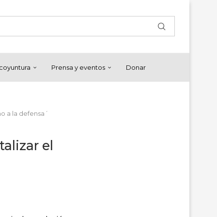
y coyuntura
Prensa y eventos
Donar
ho a la defensa´
alizar el