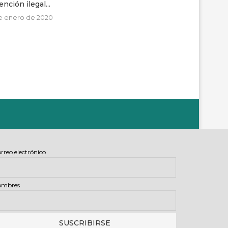
nción ilegal...
desaparecidas y encontradas
sin...
e enero de 2020
23 de marzo de 2021
rreo electrónico
ombres