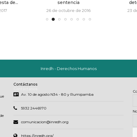
sta de...
sentencia
dete
2017
26 de octubre de 2016
23 d
Inredh - Derechos Humanos
Contáctanos
Contáctanos
Co
Av. 10 de agosto N34 - 80 y Rumipamba
que
5932 2446970
N
de
comunicacion@inredh.org
https://inredh.org/