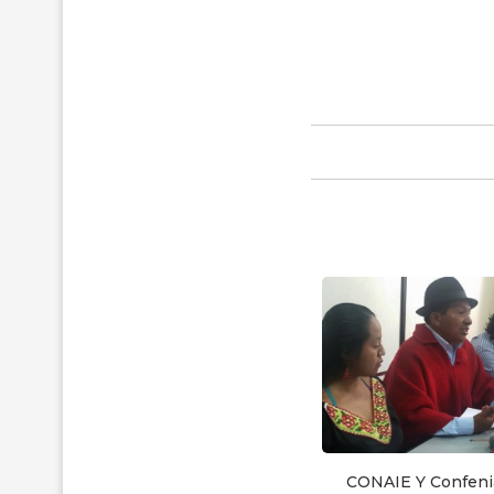
INREDH celebró sus 25 años de
defensa de...
12 de diciembre de 2018
CONAIE Y Confeni