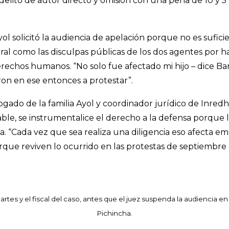
delito de autor directo y omisión con una pena de 10 y 5
yol solicitó la audiencia de apelación porque no es suficie
ral como las disculpas públicas de los dos agentes por
erechos humanos. “No solo fue afectado mi hijo – dice Ba
ron en ese entonces a protestar”.
ogado de la familia Ayol y coordinador jurídico de Inredh
ble, se instrumentalice el derecho a la defensa porque l
ia. “Cada vez que sea realiza una diligencia eso afecta e
orque reviven lo ocurrido en las protestas de septiembre 
artes y el fiscal del caso, antes que el juez suspenda la audiencia en 
Pichincha.