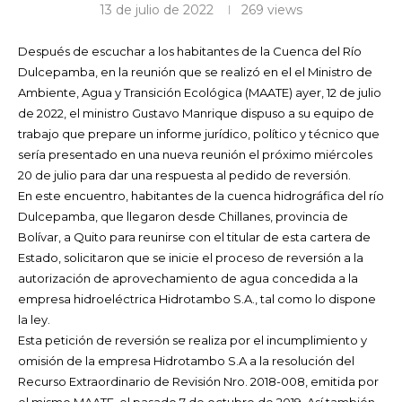
13 de julio de 2022
269
views
Después de escuchar a los habitantes de la Cuenca del Río
Dulcepamba, en la reunión que se realizó en el el Ministro de
Ambiente, Agua y Transición Ecológica (MAATE) ayer, 12 de julio
de 2022, el ministro Gustavo Manrique dispuso a su equipo de
trabajo que prepare un informe jurídico, político y técnico que
sería presentado en una nueva reunión el próximo miércoles
20 de julio para dar una respuesta al pedido de reversión.
En este encuentro, habitantes de la cuenca hidrográfica del río
Dulcepamba, que llegaron desde Chillanes, provincia de
Bolívar, a Quito para reunirse con el titular de esta cartera de
Estado, solicitaron
que se inicie el
proceso de reversión a la
autorización de aprovechamiento de agua concedida a la
empresa hidroeléctrica Hidrotambo S.A., tal como lo dispone
la ley.
Esta petición de reversión se realiza por el incumplimiento y
omisión de la empresa Hidrotambo S.A a la resolución del
Recurso Extraordinario de Revisión
Nro. 2018-008, emitida por
el mismo MAATE, el pasado 7 de octubre de 2019. Así también