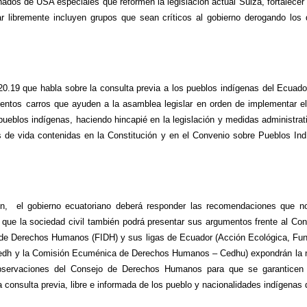
nados de USA especiales que reformen la legislación actual Suiza, fortalecer 
 libremente incluyen grupos que sean críticos al gobierno derogando los
0.19 que habla sobre la consulta previa a los pueblos indígenas del Ecuado
entos carros que ayuden a la asamblea legislar en orden de implementar el 
pueblos indígenas, haciendo hincapié en la legislación y medidas administra
s de vida contenidas en la Constitución y en el Convenio sobre Pueblos Ind
n, el gobierno ecuatoriano deberá responder las recomendaciones que no 
s que la sociedad civil también podrá presentar sus argumentos frente al 
 de Derechos Humanos (FIDH) y sus ligas de Ecuador (Acción Ecológica, Fu
dh y la Comisión Ecuménica de Derechos Humanos – Cedhu) expondrán la n
bservaciones del Consejo de Derechos Humanos para que se garanticen e
a consulta previa, libre e informada de los pueblo y nacionalidades indígenas 