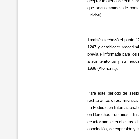
aceptar la oferta de comisio
que sean capaces de operar
Unidos).
También rechazó el punto 12
1247 y establecer procedimi
previa e informada para los 
a sus territorios y su modo
1989 (Alemania).
Para este período de sesió
rechazar las otras, mientra
La Federación Internacional
en Derechos Humanos – Inre
ecuatoriano escuche las o
asociación, de expresión y l