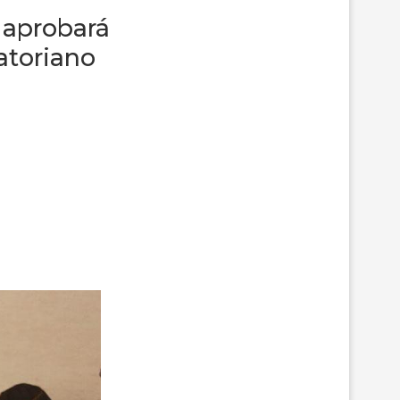
 aprobará
atoriano