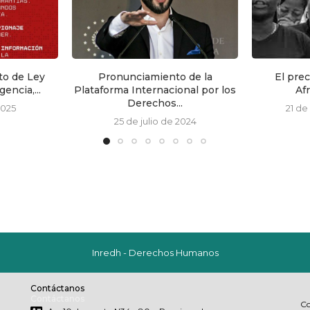
 de la
El precio de la identidad
Autoridade
onal por los
Afroecuatoriana
ejercer
.
21 de octubre de 2024
9 de
2024
Inredh - Derechos Humanos
Contáctanos
Contáctanos
Co