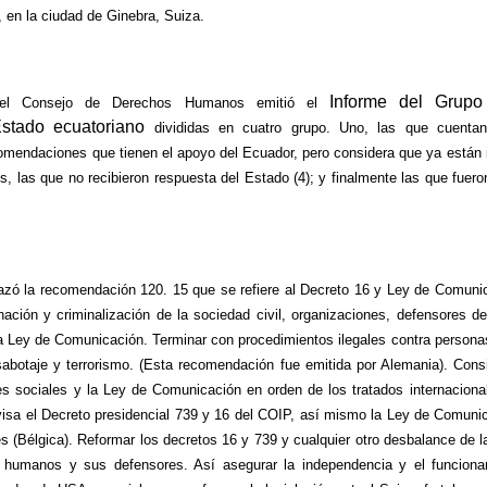
 en la ciudad de Ginebra, Suiza.
Informe del Grup
 el Consejo de Derechos Humanos emitió el
stado ecuatoriano
divididas en cuatro grupo. Uno, las que cuenta
ecomendaciones que tienen el apoyo del Ecuador, pero considera que ya está
s, las que no recibieron respuesta del Estado (4); y finalmente las que fuer
azó la recomendación 120. 15 que se refiere al Decreto 16 y Ley de Comuni
nación y criminalización de la sociedad civil, organizaciones, defensores d
la Ley de Comunicación. Terminar con procedimientos ilegales contra personas
otaje y terrorismo. (Esta recomendación fue emitida por Alemania). Consi
es sociales y la Ley de Comunicación en orden de los tratados internacio
visa el Decreto presidencial 739 y 16 del COIP, así mismo la Ley de Comunic
s (Bélgica). Reformar los decretos 16 y 739 y cualquier otro desbalance de l
 humanos y sus defensores. Así asegurar la independencia y el funcionam