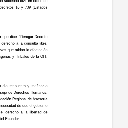
la sociedad civil en orden de
 decretos 16 y 739 (Estados
r que dice: “Derogar Decreto
derecho a la consulta libre,
tivas que midan la afectación
ígenas y Tribales de la OIT,
dio respuesta y ratificar o
Consejo de Derechos Humanos.
ndación Regional de Asesoría
ecesidad de que el gobierno
l derecho a la libertad de
del Ecuador.