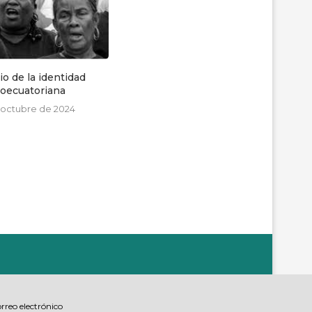
s criminalizadas por
CARTA: 12 años de la
 su derecho a la...
desaparición de mi...
 agosto de 2020
28 de abril de 2023
rreo electrónico