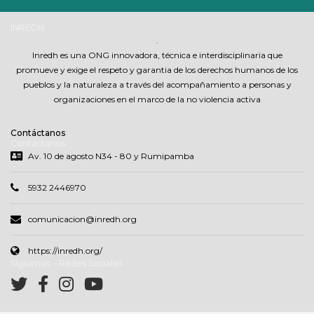
INREDH
.
Inredh es una ONG innovadora, técnica e interdisciplinaria que
promueve y exige el respeto y garantia de los derechos humanos de los
pueblos y la naturaleza a través del acompañamiento a personas y
organizaciones en el marco de la no violencia activa
Contáctanos
Contáctanos
Av. 10 de agosto N34 - 80 y Rumipamba
5932 2446970
comunicacion@inredh.org
https://inredh.org/
Síguenos – Redes Sociales