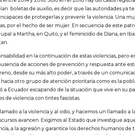
s entre 2014 y 2018. Solo en el 2018 hay 88 casos registr
nían boletas de auxilio, es decir que las autoridades ya 
 incapaces de protegerlas y prevenir la violencia. Una mu
as, por el hecho de ser mujer. En secuencia de este patr
rupal a Martha, en Quito, y el feminicidio de Diana, en Iba
tan.
onsabilidad en la continuación de estas violencias, pero 
 y ausencia de acciones de prevención y respuesta ante es
eno, desde su más alto poder, a través de un comunicado
a hacia otro grupo de atención prioritaria como es la pob
 a Ecuador escapando de la situación que vive en su pa
s de violencia con tintes fascistas.
amado a la violencia y al odio, y hacemos un llamado a 
scursos avancen. Exigimos al Estado que investigue aque
encia, a la agresión y garantice los derechos humanos de 