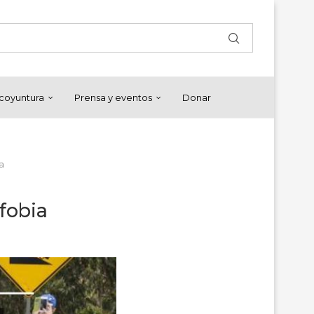
y coyuntura
Prensa y eventos
Donar
a
ofobia