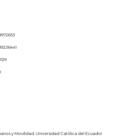
8972653
89236441
0129
0
os y Movilidad, Universidad Católica del Ecuador