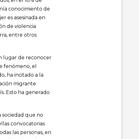
ados, en el 18% de
tenía conocimiento de
jer es asesinada en
ón de violencia
rra, entre otros
en lugar de reconocer
te fenómeno, el
, ha incitado a la
lación migrante
ís. Esto ha generado
la sociedad que no
llas convocatorias
todas las personas, en