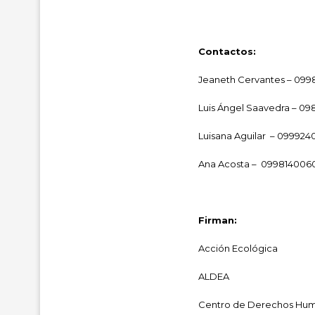
Contactos:
Jeaneth Cervantes – 099
Luis Ángel Saavedra – 09
Luisana Aguilar – 099924
Ana Acosta – 099814006
Firman:
Acción Ecológica
ALDEA
Centro de Derechos Human