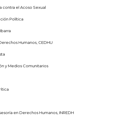
ia contra el Acoso Sexual
ción Política
Ibarra
 Derechos Humanos, CEDHU
sta
ón y Medios Comunitarios
ítica
Asesoría en Derechos Humanos, INREDH