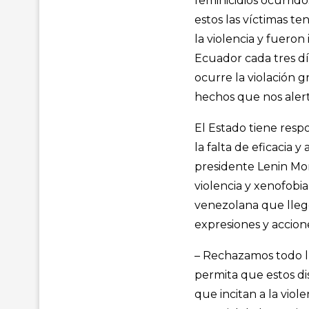
feminicidios ocurrido
estos las víctimas te
la violencia y fueron
Ecuador cada tres dí
ocurre la violación g
hechos que nos aler
El Estado tiene resp
la falta de eficacia
presidente Lenin Mor
violencia y xenofobi
venezolana que llegó
expresiones y accione
– Rechazamos todo ll
permita que estos di
que incitan a la viol