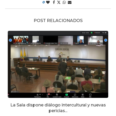
0
POST RELACIONADOS
y
La Sala dispone diálogo intercultural y nuevas
E
pericias...