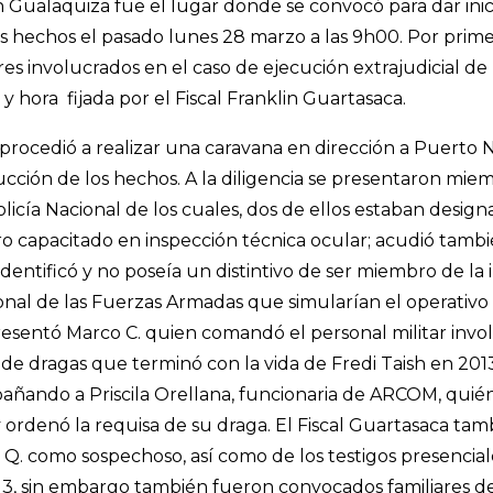
n Gualaquiza fue el lugar donde se convocó para dar inici
s hechos el pasado lunes 28 marzo a las 9h00. Por prime
es involucrados en el caso de ejecución extrajudicial de 
y hora fijada por el Fiscal Franklin Guartasaca.
procedió a realizar una caravana en dirección a Puerto 
ucción de los hechos. A la diligencia se presentaron mie
Policía Nacional de los cuales, dos de ellos estaban desig
tro capacitado en inspección técnica ocular; acudió tamb
entificó y no poseía un distintivo de ser miembro de la i
nal de las Fuerzas Armadas que simularían el operativo 
esentó Marco C. quien comandó el personal militar invo
de dragas que terminó con la vida de Fredi Taish en 2013
añando a Priscila Orellana, funcionaria de ARCOM, quié
ordenó la requisa de su draga. El Fiscal Guartasaca tambi
Q. como sospechoso, así como de los testigos presencial
3, sin embargo también fueron convocados familiares de