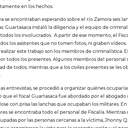
ctamente en los hechos.
a se encontraban esperando sobre el río Zamora seis la
s. Guartasaca instaló la diligencia y el equipo de criminal
a todos los involucrados. A partir de ese momento, el Fisc
dos los asistentes que no tomen fotos, ni graben vídeos.
alizar este trabajo son los miembros de criminalística. 
por todos los presentes. Algunos miembros del personal m
d de todos; mientras que a los civiles presentes se les ob
.
s entrevistas, se procedió a organizar quiénes ocuparía
ue el fiscal Guartasaca fue abordado por el abogado mi
dose con prisa las lanchas que ocupaban los militares. En 
res se encontraba todo el personal de Fiscalía. Mientras
upadas por las personas cercanas a la víctima, Jhonny Q.,