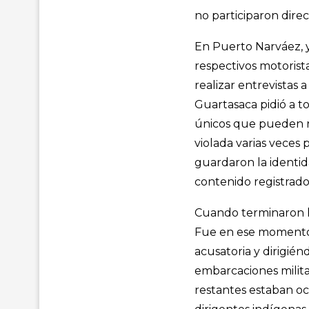
no participaron dire
En Puerto Narváez, y
respectivos motorista
realizar entrevistas 
Guartasaca pidió a to
únicos que pueden re
violada varias veces 
guardaron la identida
contenido registrado
Cuando terminaron la
Fue en ese momento q
acusatoria y dirigién
embarcaciones milita
restantes estaban oc