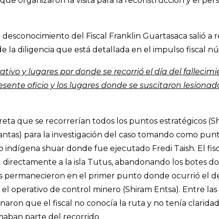
que organizaron la visita para la reconstrucción y el per
desconocimiento del Fiscal Franklin Guartasaca salió a 
 la diligencia que está detallada en el impulso fiscal n
rativo y lugares por donde se recorrió el día del falleci
esente oficio y los lugares donde se suscitaron lesionado
preta que se recorrerían todos los puntos estratégicos (S
tas) para la investigación del caso tomando como punto
orio indígena shuar donde fue ejecutado Fredi Taish. El fis
ó directamente a la isla Tutus, abandonando los botes 
es permanecieron en el primer punto donde ocurrió el d
ó el operativo de control minero (Shiram Entsa). Entre la
naron que el fiscal no conocía la ruta y no tenía clarida
aban parte del recorrido.