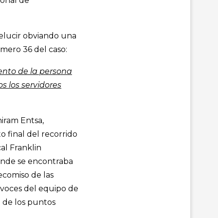
sonal de
relucir obviando una
úmero 36 del caso:
miento de la persona
s los servidores
hiram Entsa,
 final del recorrido
cal Franklin
donde se encontraba
ecomiso de las
s voces del equipo de
d de los puntos