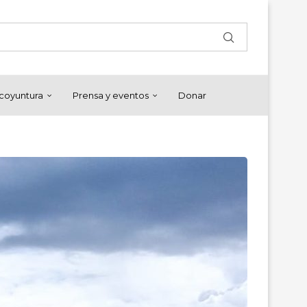
y coyuntura
Prensa y eventos
Donar