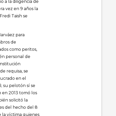
o a la diligencia de
ra vez en 9 años la
Fredi Taish se
Narváez para
mbros de
nados como peritos,
ién personal de
nstitución
de requisa, se
lucrado en el
; su pelotón sí se
n en 2013 tomó los
én solicitó la
es del hecho del 8
 la víctima quienes