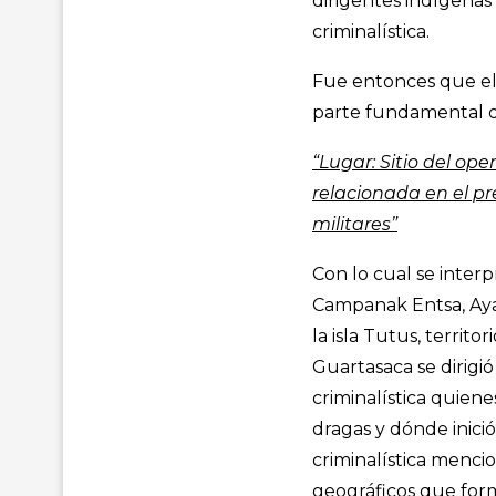
dirigentes indígenas 
criminalística.
Fue entonces que el 
parte fundamental de
“Lugar: Sitio del ope
relacionada en el pr
militares”
Con lo cual se inter
Campanak Entsa, Ayan
la isla Tutus, territ
Guartasaca se dirigi
criminalística quien
dragas y dónde inici
criminalística mencio
geográficos que form