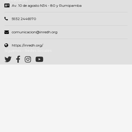
Contáctanos
Av. 10 de agosto N34 - 80 y Rumipamba
5932 2446970
comunicacion@inredh.org
https://inredh.org/
Síguenos – Redes Sociales
Correo electrónico
Nombres