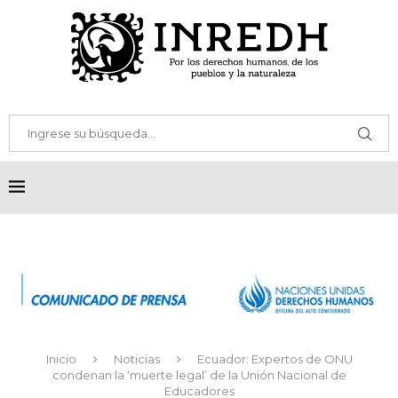
Inicio
Noticias
Ecuador: Expertos de ONU
condenan la ‘muerte legal’ de la Unión Nacional de
Educadores