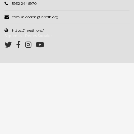
5932 2446970
comunicacion@inredh.org
https://inredh.org/
Síguenos – Redes Sociales
Correo electrónico
Nombres
Inredh 2022