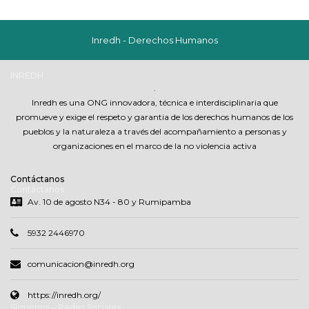
Inredh - Derechos Humanos
INREDH
.
Inredh es una ONG innovadora, técnica e interdisciplinaria que
promueve y exige el respeto y garantia de los derechos humanos de los
pueblos y la naturaleza a través del acompañamiento a personas y
organizaciones en el marco de la no violencia activa
Contáctanos
Contáctanos
Av. 10 de agosto N34 - 80 y Rumipamba
5932 2446970
comunicacion@inredh.org
https://inredh.org/
Síguenos – Redes Sociales