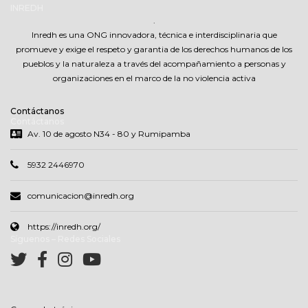
INREDH
.
Inredh es una ONG innovadora, técnica e interdisciplinaria que
promueve y exige el respeto y garantia de los derechos humanos de los
pueblos y la naturaleza a través del acompañamiento a personas y
organizaciones en el marco de la no violencia activa
Contáctanos
Contáctanos
Av. 10 de agosto N34 - 80 y Rumipamba
5932 2446970
comunicacion@inredh.org
https://inredh.org/
Síguenos – Redes Sociales