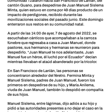
comunidad Tzalaron hacia San Francisco de Lanlán, del
cantón Guano, para despedirse de Juan Manuel Sislema
Minta, quien estuvo en coma por 49 días producto de un
impacto de perdigones, recibido durante las
movilizaciones sociales del pasado junio. Este domingo
enterraron sus restos en su comunidad natal.
A partir de las 14:00 de ayer, 7 de agosto del 2022, se
escuchaban cánticos que acompañaban a la carroza
fúnebre que regresaba a casa a Juan Manuel, donde
pastores, sus hermanos y hermanas se reunieron para
despedirlo. “Juan Manuel te nos adelantaste, Juan
Manuel fue un héroe, él luchó por el Ecuador” decían
mientras llevaban el ataúd abanderado por la tricolor.
En San Francisco de Lanlán, las personas se
concentraron alrededor del féretro. Fermina Minta y
Manuel Sislema, padres de Juan Manuel, fueron los
primeros en despedirse de su hijo, y María Anilema,
viuda de Juan Manuel, también lo despidió en compañía
de sus hijos.
Manuel Sislema, entre lágrimas, dijo adiós a su hijo y
pidió a las autoridades presentes a no dejar el caso en la