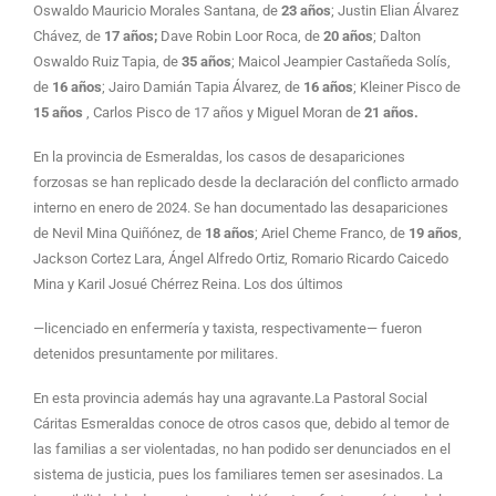
Oswaldo Mauricio Morales Santana, de
23 años
; Justin Elian Álvarez
Chávez, de
17 años;
Dave Robin Loor Roca, de
20 años
; Dalton
Oswaldo Ruiz Tapia, de
35 años
; Maicol Jeampier Castañeda Solís,
de
16 años
; Jairo Damián Tapia Álvarez, de
16 años
; Kleiner Pisco de
15 años
, Carlos Pisco de 17 años y Miguel Moran de
21 años.
En la provincia de Esmeraldas, los casos de desapariciones
forzosas se han replicado desde la declaración del conflicto armado
interno en enero de 2024. Se han documentado las desapariciones
de Nevil Mina Quiñónez, de
18 años
; Ariel Cheme Franco, de
19 años
,
Jackson Cortez Lara, Ángel Alfredo Ortiz, Romario Ricardo Caicedo
Mina y Karil Josué Chérrez Reina. Los dos últimos
—licenciado en enfermería y taxista, respectivamente— fueron
detenidos presuntamente por militares.
En esta provincia además hay una agravante.La Pastoral Social
Cáritas Esmeraldas conoce de otros casos que, debido al temor de
las familias a ser violentadas, no han podido ser denunciados en el
sistema de justicia, pues los familiares temen ser asesinados. La