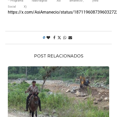
Programa radio-digital “Así amaneció”, (Red
Social X)
https://x.com/AsiAmanecio/status/187119608739603272
0
POST RELACIONADOS
s