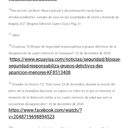
16
Ilex Acción Jurídica” Abuso policial y discriminación racial hacia
afrodescendientes: estudio de caso en las localidades de Usme y Kennedy de
Bogotá, D.C” (Bogotá; Editorial Cuatro Ojos) Pàg, 21
17
Idem
18
Ecuavisa, “
El Bloque de Seguridad responsabiliza a grupos delictivos de la
desaparición de cuatro menores en Guayaquil”
, 22 de diciembre de 2024.
https://www.ecuavisa.com/noticias/seguridad/bloque-
“
seguridad-responsabiliza-grupos-delictivos-des
aparicion-menores-KF8513408
19
Ecuador en Directo TV,
“Este lunes 23 de diciembre, durante la sesión del
pleno de la Asamblea Nacional, se expuso un vídeo en el que se muestra, el
momento de la detención militar a los cuatro menores de edad que aún se
encuentran desaparecidos”
, 23 de diciembre de 2024.
https://www.facebook.com/watch/?
v=2048719698894523
20