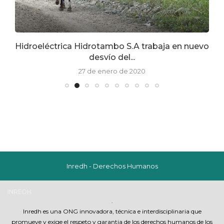
Hidroeléctrica Hidrotambo S.A trabaja en nuevo
C
desvío del...
27 de enero de 2020
Inredh - Derechos Humanos
INREDH
.
Inredh es una ONG innovadora, técnica e interdisciplinaria que
promueve y exige el respeto y garantia de los derechos humanos de los