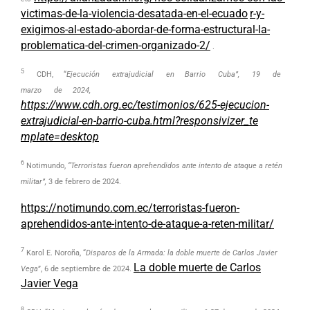
victimas-de-la-violencia-desatada-en-el-ecuado
r-y-
exigimos-al-estado-abordar-de-forma-estructural-la-
problematica-del-crimen-organizado-2/
.
5
CDH, “
Ejecución
extrajudicial en Barrio Cuba”, 19 de
marzo de 2024,
https://www.cdh.org.ec/testimonios/625-ejecucion-
extrajudicial-en-barrio-cuba.html?responsivizer_te
mplate=desktop
6
Notimundo,
“Terroristas fueron aprehendidos ante intento de ataque a retén
militar”,
3 de febrero de 2024.
https://notimundo.com.ec/terroristas-fueron-
aprehendidos-ante-intento-de-ataque-a-reten-militar/
7
Karol E. Noroña, “
Disparos de la Armada: la doble muerte de Carlos Javier
La doble muerte de Carlos
Vega
”, 6 de septiembre de 2024.
Javier Vega
8