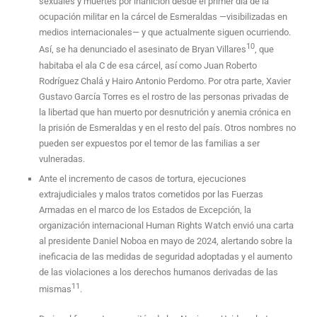
sexuales y muertes por inanición desde el primer día de la
ocupación militar en la cárcel de Esmeraldas —visibilizadas en
medios internacionales— y que actualmente siguen ocurriendo.
10
Así, se ha denunciado el asesinato de Bryan Villares
, que
habitaba el ala C de esa cárcel, así como Juan Roberto
Rodríguez Chalá y Hairo Antonio Perdomo. Por otra parte, Xavier
Gustavo García Torres es el rostro de las personas privadas de
la libertad que han muerto por desnutrición y anemia crónica en
la prisión de Esmeraldas y en el resto del país. Otros nombres no
pueden ser expuestos por el temor de las familias a ser
vulneradas.
Ante el incremento de casos de tortura, ejecuciones
extrajudiciales y malos tratos cometidos por las Fuerzas
Armadas en el marco de los Estados de Excepción, la
organización internacional Human Rights Watch envió una carta
al presidente Daniel Noboa en mayo de 2024, alertando sobre la
ineficacia de las medidas de seguridad adoptadas y el aumento
de las violaciones a los derechos humanos derivadas de las
11
mismas
.