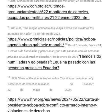
CDH, “
Monitoreo de cárceles ocupadas por militares”,
27 de enero de 2024.
https://www.cdh.org.ec/ultimos-
pronunciamientos/622-monitoreo-de-carceles-
ocupadas-por-milita
res-21-22-enero-2023.html
9
Primicias,
“Que ningún antipatria nos venga a decir que violamos los
derechos de Nadie”
, 15 de febrero de 2024.
https://www.primicias.ec/noticias/politica/noboa-
agenda-obras-gabinete-manabi/
10
Karol E. Noroña, France 24,
“Hemos sido humilladas y golpeadas: ¿qué está pasando con las personas
“Hemos sido
privadas de la libertad en Ecuador?”
, 30 de enero de 2024.
humilladas y
golpeadas”: ¿qué ha pasado con las
personas presas en Ecuador?
11
HRW, “
Carta al Presidente Noboa sobre “Conflicto armado interno” y
violaciones de derechos humanos en Ecuador”
,
22 de mayo de 2024.
https://www.hrw.org/es/news/2024/05/22/carta-al-
presidente-noboa-sobre-conflicto-armado-interno-y-
violaciones-de-derechos