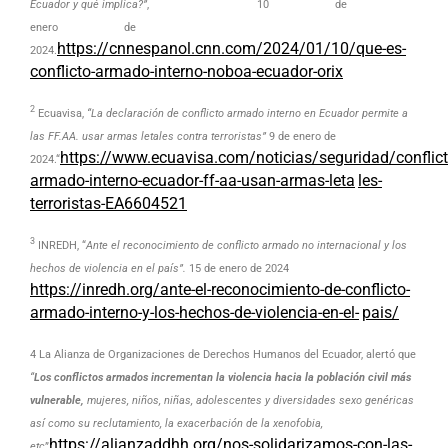
Ecuador y qué implica?”
, 10 de
enero de
https://cnnespanol.cnn.com/2024/01/10/que-es-
2024.
conflicto-armado-interno-noboa-ecuador-
orix
2
Ecuavisa,
“La declaración de conflicto armado interno en Ecuador permite a
las FF.AA. usar armas letales contra terroristas”
9 de enero de
https://www.ecuavisa.com/noticias/seguridad/conflict
2024.“
armado-interno-ecuador-ff-aa-usan-armas-leta
les-
terroristas-EA6604521
3
INREDH, “
Ante el reconocimiento de conflicto armado no internacional y los
hechos de violencia en el país”.
15 de enero de 2024
https://inredh.org/ante-el-reconocimiento-de-conflicto-
armado-interno-y-los-hechos-de-violencia-en-el-
pais/
4 La Alianza de Organizaciones de Derechos Humanos del Ecuador, alertó que
“
Los conflictos armados incrementan la violencia hacia la población civil más
vulnerable,
mujeres, niños, niñas, adolescentes y diversidades sexo genéricas
así como su reclutamiento, la exacerbación de la xenofobia,
https://alianzaddhh.org/nos-solidarizamos-con-las-
etc
”