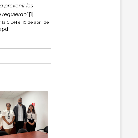
 prevenir los
o requieran
”
[1]
.
a CIDH el 10 de abril de
s.pdf