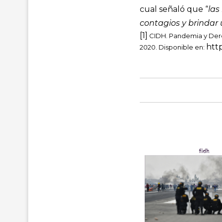
cual señaló que “
las
contagios y brindar
[1]
CIDH. Pandemia y Derec
htt
2020. Disponible en: