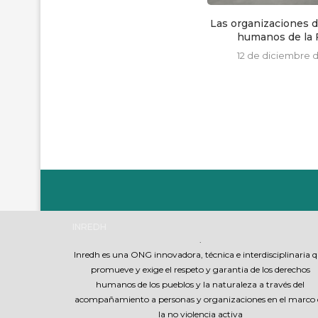
INREDH exige la debida garantía
Las organizaciones 
para mantener la...
humanos de la F
26 de agosto de 2020
12 de diciembre 
INREDH
.
Inredh es una ONG innovadora, técnica e interdisciplinaria 
promueve y exige el respeto y garantia de los derechos
humanos de los pueblos y la naturaleza a través del
acompañamiento a personas y organizaciones en el marco 
la no violencia activa