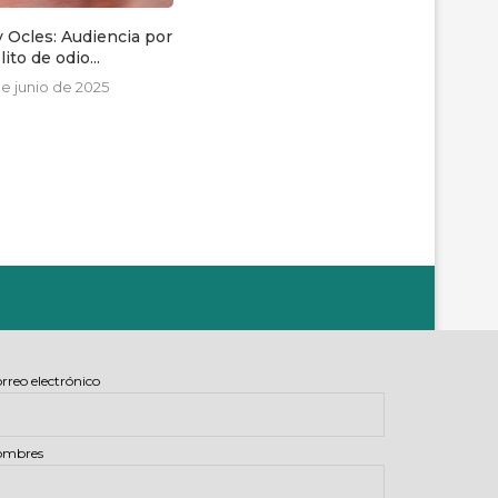
 Ocles: Audiencia por
Invitación a la presentación
lito de odio...
virtual del libro ¿Ejecuciones...
de junio de 2025
18 de septiembre de 2020
rreo electrónico
ombres