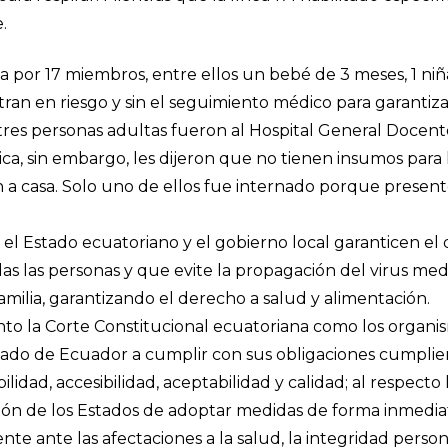
.
a por 17 miembros, entre ellos un bebé de 3 meses, 1 niñ
ran en riesgo y sin el seguimiento médico para garantiza
, tres personas adultas fueron al Hospital General Docen
ica, sin embargo, les dijeron que no tienen insumos para
on a casa. Solo uno de ellos fue internado porque prese
l Estado ecuatoriano y el gobierno local garanticen el 
as las personas y que evite la propagación del virus me
amilia, garantizando el derecho a salud y alimentación.
o la Corte Constitucional ecuatoriana como los organis
tado de Ecuador a cumplir con sus obligaciones cumplie
bilidad, accesibilidad, aceptabilidad y calidad; al respecto
ción de los Estados de adoptar medidas de forma inmedi
nte ante las afectaciones a la salud, la integridad persona