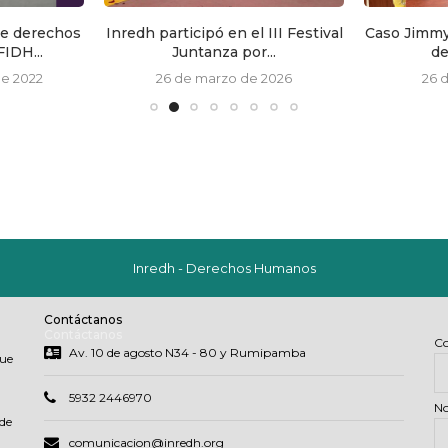
de derechos
Inredh participó en el III Festival
Caso Jimmy
IDH...
Juntanza por...
de
de 2022
26 de marzo de 2026
26 
Inredh - Derechos Humanos
Contáctanos
Contáctanos
Co
Av. 10 de agosto N34 - 80 y Rumipamba
que
5932 2446970
N
de
comunicacion@inredh.org