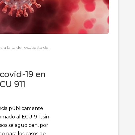
ia falta de respuesta del
covid-19 en
ECU 911
uncia públicamente
amado al ECU-911, sin
sos se agudicen, por
co para los casos de