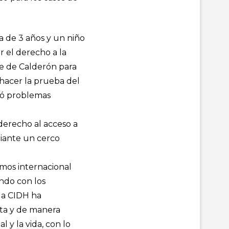
a de 3 años y un niño
r el derecho a la
te de Calderón para
 hacer la prueba del
ntó problemas
derecho al acceso a
diante un cerco
mos internacional
ndo con los
 la CIDH ha
ata y de manera
l y la vida, con lo