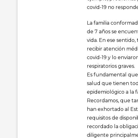
covid-19 no responde
La familia conformad
de 7 años se encuent
vida. En ese sentido
recibir atención méd
covid-19 y lo enviar
respiratorios graves.
Es fundamental que e
salud que tienen tod
epidemiológico a la f
Recordamos, que tant
han exhortado al Es
requisitos de disponi
recordado la obliga
diligente principalme