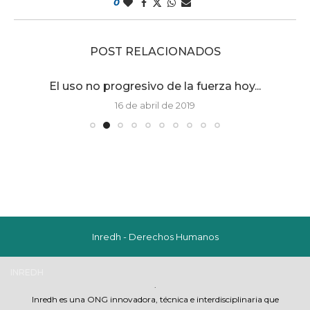
0
POST RELACIONADOS
El uso no progresivo de la fuerza hoy...
16 de abril de 2019
Inredh - Derechos Humanos
INREDH
S
.
Inredh es una ONG innovadora, técnica e interdisciplinaria que