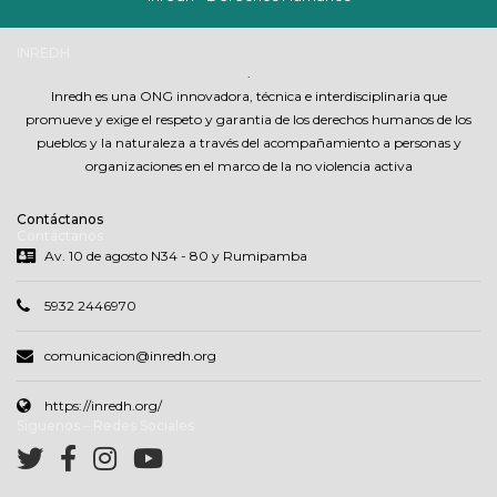
INREDH
.
Inredh es una ONG innovadora, técnica e interdisciplinaria que
promueve y exige el respeto y garantia de los derechos humanos de los
pueblos y la naturaleza a través del acompañamiento a personas y
organizaciones en el marco de la no violencia activa
Contáctanos
Contáctanos
Av. 10 de agosto N34 - 80 y Rumipamba
5932 2446970
comunicacion@inredh.org
https://inredh.org/
Síguenos – Redes Sociales