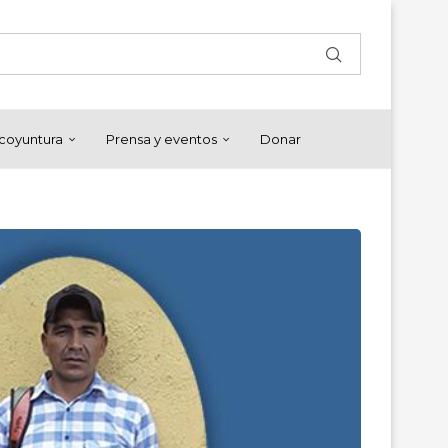
y coyuntura
Prensa y eventos
Donar