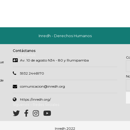
Inredh - Derechos Humanos
Contáctanos
Contáctanos
Co
Av. 10 de agosto N34 - 80 y Rumipamba
que
5932 2446970
N
de
comunicacion@inredh.org
https://inredh.org/
Síguenos – Redes Sociales
Inredh 2022