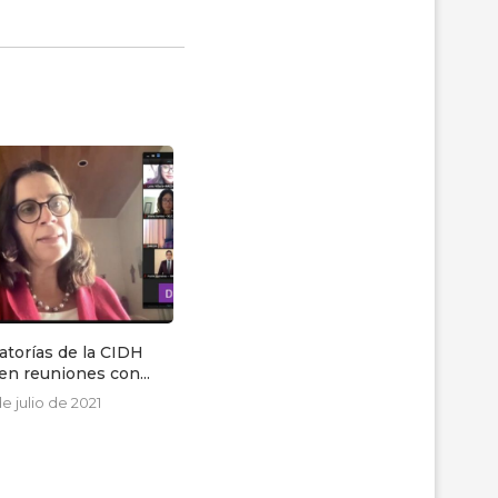
latorías de la CIDH
Fiscalía formulará cargos en
n reuniones con...
contra de dos militares...
e julio de 2021
4 de septiembre de 2023