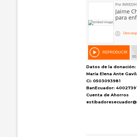
Datos de la donación:
María Elena Ante Gavi
Ci: 0503093981
BanEcuador: 4002739
Cuenta de Ahorros
estibadoresecuador@