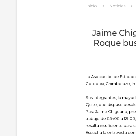
Inicio
Noticias
Jaime Chig
Roque bus
La Asociación de Estibad
Cotopaxi, Chimborazo, Imb
Sus integrantes, la mayor
Quito, que dispuso desalo
Para Jaime Chiguano, pres
trabajo de 05h00 a 12h00
resulta insuficiente para 
Escucha la entrevista co