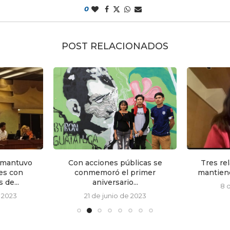
0
POST RELACIONADOS
 mantuvo
Con acciones públicas se
Tres re
es con
conmemoró el primer
mantiene
 de...
aniversario...
8 d
 2023
21 de junio de 2023