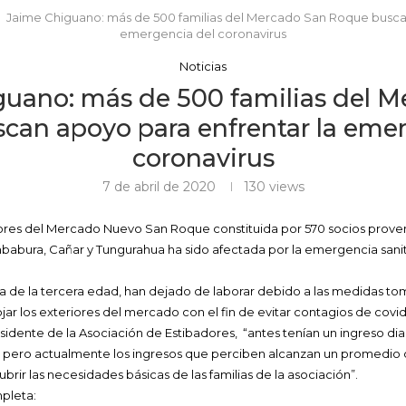
Jaime Chiguano: más de 500 familias del Mercado San Roque buscan
emergencia del coronavirus
Noticias
uano: más de 500 familias del 
can apoyo para enfrentar la emer
coronavirus
7 de abril de 2020
130
views
ores del Mercado Nuevo San Roque constituida por 570 socios proven
abura, Cañar y Tungurahua ha sido afectada por la emergencia sanita
ía de la tercera edad, han dejado de laborar debido a las medidas to
jar los exteriores del mercado con el fin de evitar contagios de covid
idente de la Asociación de Estibadores, “antes tenían un ingreso diar
, pero actualmente los ingresos que perciben alcanzan un promedio de
cubrir las necesidades básicas de las familias de la asociación”.
mpleta: