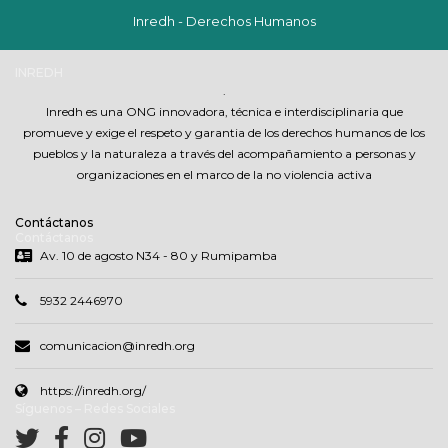
Inredh - Derechos Humanos
INREDH
.
Inredh es una ONG innovadora, técnica e interdisciplinaria que
promueve y exige el respeto y garantia de los derechos humanos de los
pueblos y la naturaleza a través del acompañamiento a personas y
organizaciones en el marco de la no violencia activa
Contáctanos
Contáctanos
Av. 10 de agosto N34 - 80 y Rumipamba
5932 2446970
comunicacion@inredh.org
https://inredh.org/
Síguenos – Redes Sociales