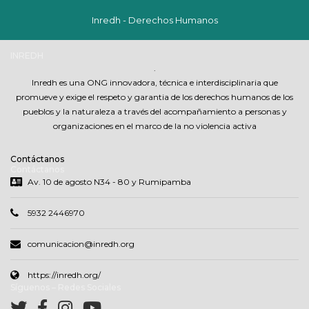
Inredh - Derechos Humanos
INREDH
.
Inredh es una ONG innovadora, técnica e interdisciplinaria que
promueve y exige el respeto y garantia de los derechos humanos de los
pueblos y la naturaleza a través del acompañamiento a personas y
organizaciones en el marco de la no violencia activa
Contáctanos
Contáctanos
Av. 10 de agosto N34 - 80 y Rumipamba
5932 2446970
comunicacion@inredh.org
https://inredh.org/
Síguenos – Redes Sociales