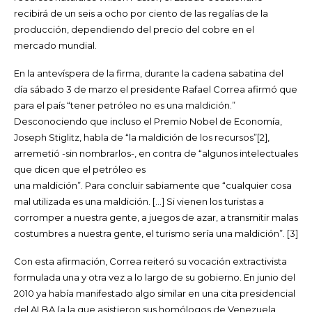
recibirá de un seis a ocho por ciento de las regalías de la
producción, dependiendo del precio del cobre en el
mercado mundial.
En la antevíspera de la firma, durante la cadena sabatina del
día sábado 3 de marzo el presidente Rafael Correa afirmó que
para el país “tener petróleo no es una maldición.”
Desconociendo que incluso el Premio Nobel de Economía,
Joseph Stiglitz, habla de “la maldición de los recursos”[2],
arremetió -sin nombrarlos-, en contra de “algunos intelectuales
que dicen que el petróleo es
una maldición”. Para concluir sabiamente que “cualquier cosa
mal utilizada es una maldición. […] Si vienen los turistas a
corromper a nuestra gente, a juegos de azar, a transmitir malas
costumbres a nuestra gente, el turismo sería una maldición”. [3]
Con esta afirmación, Correa reiteró su vocación extractivista
formulada una y otra vez a lo largo de su gobierno. En junio del
2010 ya había manifestado algo similar en una cita presidencial
del ALBA (a la que asistieron sus homólogos de Venezuela,