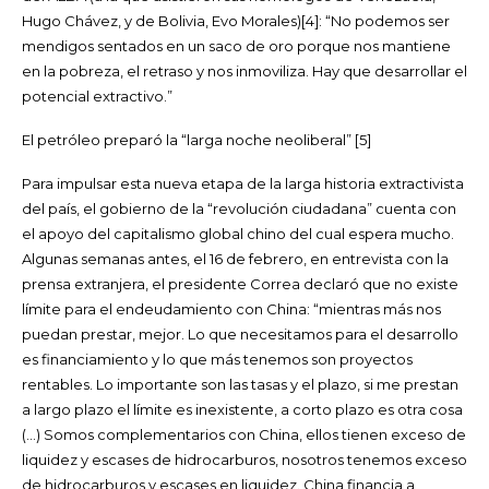
Hugo Chávez, y de Bolivia, Evo Morales)[4]: “No podemos ser
mendigos sentados en un saco de oro porque nos mantiene
en la pobreza, el retraso y nos inmoviliza. Hay que desarrollar el
potencial extractivo.”
El petróleo preparó la “larga noche neoliberal” [5]
Para impulsar esta nueva etapa de la larga historia extractivista
del país, el gobierno de la “revolución ciudadana” cuenta con
el apoyo del capitalismo global chino del cual espera mucho.
Algunas semanas antes, el 16 de febrero, en entrevista con la
prensa extranjera, el presidente Correa declaró que no existe
límite para el endeudamiento con China: “mientras más nos
puedan prestar, mejor. Lo que necesitamos para el desarrollo
es financiamiento y lo que más tenemos son proyectos
rentables. Lo importante son las tasas y el plazo, si me prestan
a largo plazo el límite es inexistente, a corto plazo es otra cosa
(…) Somos complementarios con China, ellos tienen exceso de
liquidez y escases de hidrocarburos, nosotros tenemos exceso
de hidrocarburos y escases en liquidez. China financia a