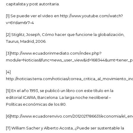
capitalista y post autoritaria.
[1] Se puede ver el video en http://www.youtube.com/watch?
v=6Ydam6r7–4
[2] Stiglitz, Joseph, Cómo hacer que funcione la globalización,
Taurus, Madrid, 2006.
[3]http://www.ecuadorinmediato.com/index.php?
module=Noticias&func=news_user_view&id=168344&umt=tener_p
[4]
http://noticias.terra.com/noticias/correa_critica_al_movimient
[5] En el año 1993, se publicó un libro con este título en la
editorial ICARIA, Barcelona: La larga noche neoliberal –
Políticas económicas de los 80.
[6]http://www.ecuadorenvivo.com/2012021786631/economia/el_e
[7] William Sacher y Alberto Acosta, ¿Puede ser sustentable la