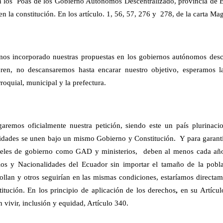
en los Poas de los Gobierno Autónomos Descentralizado, provincia de 
n la constitución. En los artículo. 1, 56, 57, 276 y 278, de la carta Ma
mos incorporado nuestras propuestas en los gobiernos autónomos desce
en, no descansaremos hasta encarar nuestro objetivo, esperamos la
roquial, municipal y la prefectura.
garemos oficialmente nuestra petición, siendo este un país plurinacio
idades se unen bajo un mismo Gobierno y Constitución. Y para garantiz
iveles de gobierno como GAD y ministerios, deben al menos cada año
los y Nacionalidades del Ecuador sin importar el tamaño de la pobla
rollan y otros seguirían en las mismas condiciones, estaríamos directam
titución. En los principio de aplicación de los derechos
,
en su Artícul
 vivir, inclusión y equidad, Artículo 340.