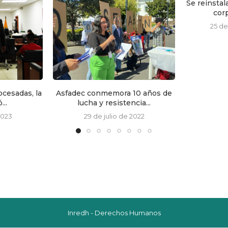
Se reinstala audiencia de habeas
Audienci
corpus por actos...
Julia
25 de octubre de 2016
5 d
10 años de
cia...
2022
Inredh - Derechos Humanos