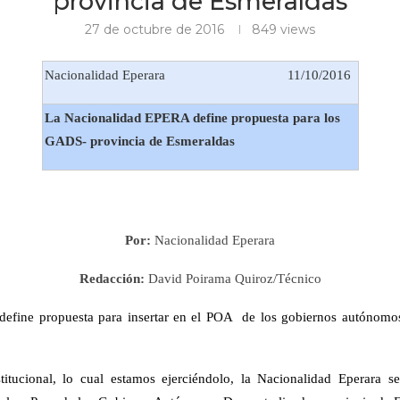
provincia de Esmeraldas
27 de octubre de 2016
849
views
Nacionalidad Eperara
11/10/2016
La Nacionalidad EPERA define propuesta para los
GADS- provincia de Esmeraldas
Por:
Nacionalidad Eperara
Redacción:
David Poirama Quiroz/Técnico
define propuesta para insertar en el POA de los gobiernos autónomos
tucional, lo cual estamos ejerciéndolo, la Nacionalidad Eperara s