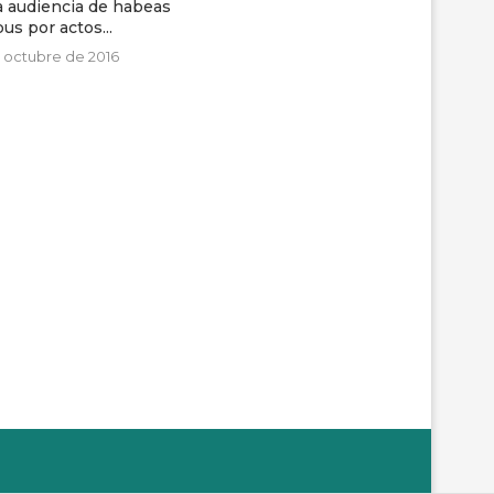
a de juzgamiento de
Comisión de la Verdad se reunirá
na Campoverde se
por segunda...
suspende...
25 de octubre de 2016
e julio de 2019