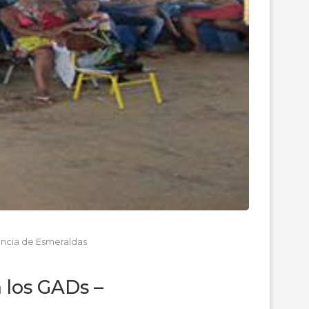
incia de Esmeraldas
 los GADs –