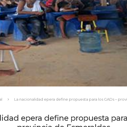
al
La nacionalidad epera define propuesta para los GADs – prov
lidad epera define propuesta para