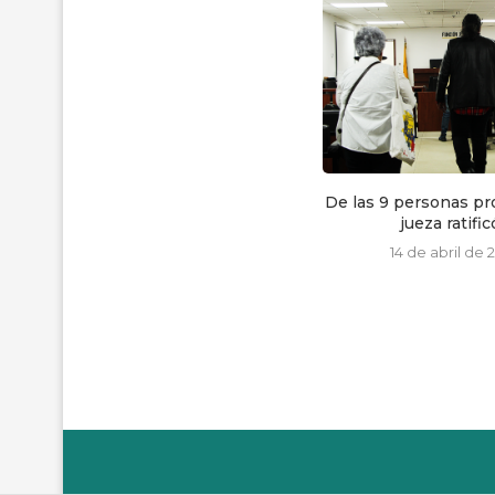
De las 9 personas procesadas, la
Asfadec conmemora 
jueza ratificó...
lucha y resisten
14 de abril de 2023
29 de julio de 