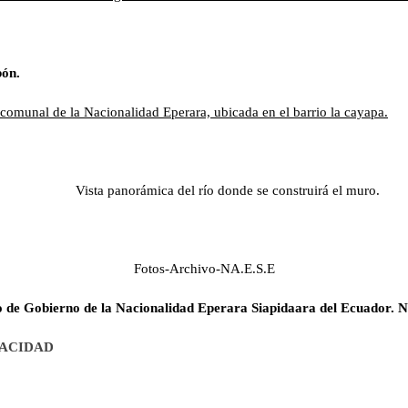
rbón.
comunal de la Nacionalidad Eperara, ubicada en el barrio la cayapa.
Vista panorámica del río donde se construirá el muro.
Fotos-Archivo-NA.E.S.E
 de Gobierno de la Nacionalidad Eperara Siapidaara del Ecuador. 
VACIDAD