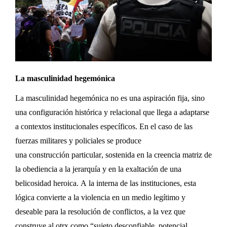
La masculinidad hegemónica
L
a masculinidad hegemónica no es una
aspiración
fija, sino
una configuración histórica y relacional que
llega a adaptarse
a
contextos institucionales específicos
. En el caso de las
fuerzas militares y policiales se produce
una
construcción
particular, sostenida en la creencia matriz de
la obediencia a la jerarquía y en la exaltación de una
belicosidad heroica
.
A la interna de las instituciones, e
sta
lógica convierte a la violencia en un medio legítimo y
deseable
para la resolución de conflictos, a
la vez
que
construye al
ot
rx
como
“
sujeto
desconfiable, potencial