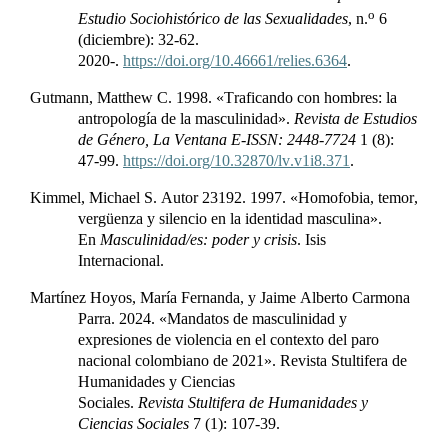
o
Estudio Sociohistórico de las Sexualidades
,
n.
6
(diciembre): 32-62.
2020-.
https://doi.org/10.46661/relies.6364
.
Gutmann
, Matthew C. 1998. «Traficando con hombres: la
antropología de la masculinidad».
Revista de Estudios
de Género, La Ventana E-ISSN: 2448-7724
1 (8):
47-99.
https://doi.org/10.32870/lv.v1i8.371
.
Kimmel
, Michael S. Autor 23192. 1997. «Homofobia, temor,
vergüenza y silencio en la identidad masculina».
En
Masculinidad/es: poder y crisis
. Isis
Internacional.
Martínez Hoyos, María Fernanda, y Jaime Alberto Carmona
Parra. 2024. «Mandatos de masculinidad y
expresiones de violencia en el contexto del paro
nacional colombiano de 2021». Revista
Stultifera
de
Humanidades y Ciencias
Sociales.
Revista
Stultifera
de Humanidades y
Ciencias Sociales
7 (1): 107-39.