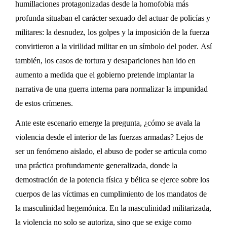
humillaciones protagonizadas desde la homofobia más
profunda situaban el carácter sexuado del actuar de policías y
militares: la desnudez, los golpes y la imposición de la fuerza
convirtieron a la virilidad militar en un símbolo del poder
.
Así
también, l
os casos de tortura y desapariciones
han ido
en
aumento
a medida que el gobierno pretende implantar la
narrativa
de una guerra interna
para normalizar la impunidad
de
est
os crímenes.
Ante este escenario emerge la pregunta
,
¿
cómo se
avala
la
violencia desde el interior de las fuerzas armadas? Lejos de
ser un fenómeno aislado, el abuso de poder se articula como
una práctica profundamente gener
alizada
, donde la
demostración de la potencia física y bélica se ejerce sobre los
cuerpos de las víctimas en cumplimiento de los mandatos de
la masculinidad hegemónica
. En la masculinidad militarizada,
la violencia no solo se autoriza, sino que se exige como