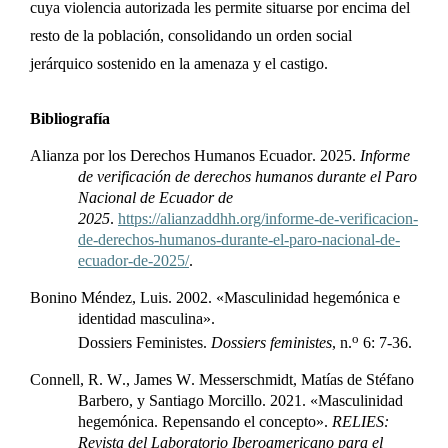
cuya violencia autorizada les permite situarse por encima del
resto de la población, consolidando un orden social
jerárquico sostenido en
la amenaza y el castigo.
Bibliografía
Alianza por los Derechos Humanos Ecuador. 2025.
Informe
de verificación de derechos humanos durante el Paro
Nacional de Ecuador de
2025
.
https://alianzaddhh.org/informe-de-verificacion-
de-derechos-humanos-durante-el-paro-nacional-de-
ecuador-de-2025/
.
Bonino Méndez, Luis. 2002. «Masculinidad hegemónica e
identidad masculina».
o
Dossiers
Feministes
.
Dossiers
feministes
,
n.
6: 7-36.
Connell, R. W., James W.
Messerschmidt
, Matías de Stéfano
Barbero, y Santiago Morcillo. 2021. «Masculinidad
hegemónica. Repensando el concepto».
RELIES:
Revista del Laboratorio Iberoamericano para el