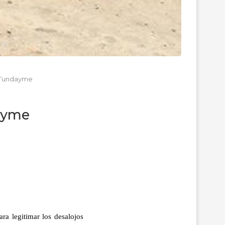
e Tundayme
dayme
ara legitimar los desalojos