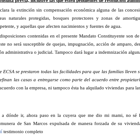
nsulta previa, inclusive las que estén pendientes de resolución admini
clara la extinción sin compensación económica alguna de las concesi
reas naturales protegidas, bosques protectores y zonas de amortig
etente, y aquellas que afecten nacimientos y fuentes de agua.
disposiciones contenidas en el presente Mandato Constituyente son de
 este no será susceptible de quejas, impugnación, acción de amparo, d
ón administrativa o judicial. Tampoco dará lugar a indemnización algun
 ECSA se prestaron todas las facilidades para que las familias lleven s
efinan las casas a entregarse como parte del acuerdo entre propietar
 acuerdo con la empresa, ni tampoco ésta ha alquilado viviendas para las
a dónde ir, ahora paso en la cuyera que me dio mi mami, no sé h
omunera de San Marcos expulsada de manera forzada de su vivienda
í
testimonio completo