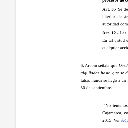
procesos de co
Art. 3.-
Se de
interior de á
autoridad comp
Art. 12.-
Las 
En tal virtud
cualquier acci
6. Arcom señala que
Desde
alquiladas hasta que se d
falso, nunca se llegó a un
30 de septiembre.
–
“No tenemos 
Cajamarca, c
Aqu
2015.
Ver