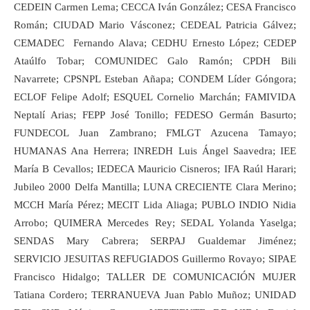
CEDEIN Carmen Lema; CECCA Iván González; CESA Francisco
Román; CIUDAD Mario Vásconez; CEDEAL Patricia Gálvez;
CEMADEC Fernando Alava; CEDHU Ernesto López; CEDEP
Ataúlfo Tobar; COMUNIDEC Galo Ramón; CPDH Bili
Navarrete; CPSNPL Esteban Añapa; CONDEM Líder Góngora;
ECLOF Felipe Adolf; ESQUEL Cornelio Marchán; FAMIVIDA
Neptalí Arias; FEPP José Tonillo; FEDESO Germán Basurto;
FUNDECOL Juan Zambrano; FMLGT Azucena Tamayo;
HUMANAS Ana Herrera; INREDH Luis Ángel Saavedra; IEE
María B Cevallos; IEDECA Mauricio Cisneros; IFA Raúl Harari;
Jubileo 2000 Delfa Mantilla; LUNA CRECIENTE Clara Merino;
MCCH María Pérez; MECIT Lida Aliaga; PUBLO INDIO Nidia
Arrobo; QUIMERA Mercedes Rey; SEDAL Yolanda Yaselga;
SENDAS Mary Cabrera; SERPAJ Gualdemar Jiménez;
SERVICIO JESUITAS REFUGIADOS Guillermo Rovayo; SIPAE
Francisco Hidalgo; TALLER DE COMUNICACIÓN MUJER
Tatiana Cordero; TERRANUEVA Juan Pablo Muñoz; UNIDAD