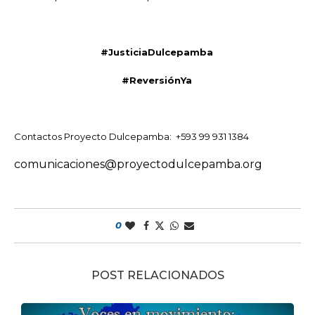
#JusticiaDulcepamba
#ReversiónYa
Contactos
Proyecto Dulcepamba: +593 99 931 1384
comunicaciones@proyectodulcepamba.org
0
POST RELACIONADOS