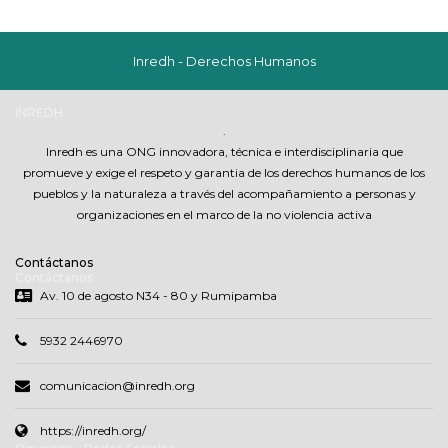
Inredh - Derechos Humanos
INREDH
.
Inredh es una ONG innovadora, técnica e interdisciplinaria que
promueve y exige el respeto y garantia de los derechos humanos de los
pueblos y la naturaleza a través del acompañamiento a personas y
organizaciones en el marco de la no violencia activa
Contáctanos
Contáctanos
Av. 10 de agosto N34 - 80 y Rumipamba
5932 2446970
comunicacion@inredh.org
https://inredh.org/