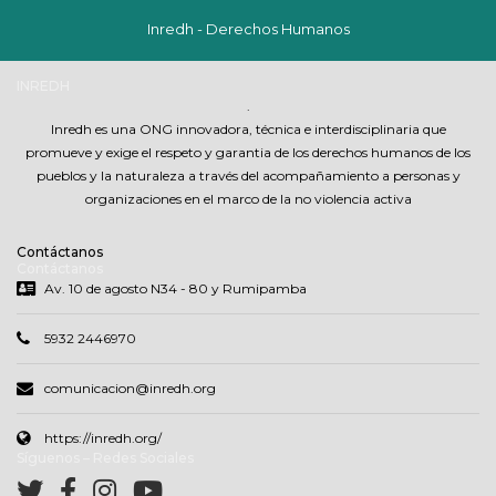
Inredh - Derechos Humanos
INREDH
.
Inredh es una ONG innovadora, técnica e interdisciplinaria que
promueve y exige el respeto y garantia de los derechos humanos de los
pueblos y la naturaleza a través del acompañamiento a personas y
organizaciones en el marco de la no violencia activa
Contáctanos
Contáctanos
Av. 10 de agosto N34 - 80 y Rumipamba
5932 2446970
comunicacion@inredh.org
https://inredh.org/
Síguenos – Redes Sociales