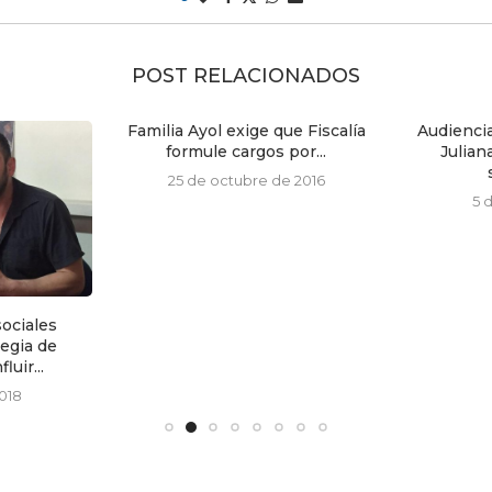
POST RELACIONADOS
Familia Ayol exige que Fiscalía
Audienci
formule cargos por...
Julia
25 de octubre de 2016
5 d
ociales
egia de
luir...
2018