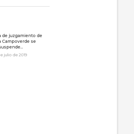
a de juzgamiento de
na Campoverde se
suspende...
e julio de 2019
La nacionalidad Chachi y los
efectos del Plan...
16 de mayo de 2018