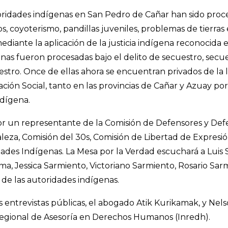
ridades indígenas en San Pedro de Cañar han sido proce
s, coyoterismo, pandillas juveniles, problemas de tierras e
mediante la aplicación de la justicia indígena reconocida e
as fueron procesadas bajo el delito de secuestro, secue
stro. Once de ellas ahora se encuentran privados de la l
ción Social, tanto en las provincias de Cañar y Azuay por
ndígena.
or un representante de la Comisión de Defensores y De
eza, Comisión del 30s, Comisión de Libertad de Expresió
ades Indígenas. La Mesa por la Verdad escuchará a Luis 
a, Jessica Sarmiento, Victoriano Sarmiento, Rosario Sarm
s de las autoridades indígenas.
as entrevistas públicas, el abogado Atik Kurikamak, y Nel
Regional de Asesoría en Derechos Humanos (Inredh).