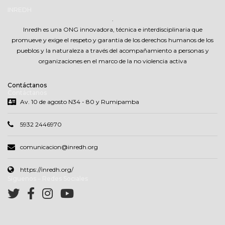
INREDH
..
.
Inredh es una ONG innovadora, técnica e interdisciplinaria que
promueve y exige el respeto y garantia de los derechos humanos de los
pueblos y la naturaleza a través del acompañamiento a personas y
organizaciones en el marco de la no violencia activa
Contáctanos
Contáctanos
Av. 10 de agosto N34 - 80 y Rumipamba
5932 2446970
comunicacion@inredh.org
https://inredh.org/
Síguenos – Redes Sociales