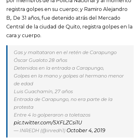
por miembros de la Policía Nacional y al momento
registra golpes en su cuerpo; y Ramiro Alejandro
B,. De 31 años, fue detenido atrás del Mercado
Central de la ciudad de Quito, registra golpes en la
cara y cuerpo.
Gas y maltataron en el retén de Carapungo
Óscar Gualoto 28 años
Detenidos en la entrada a Carapungo,
Golpes en la mano y golpes al hermano menor
de edad
Luis Guachamín, 27 años
Entrada de Carapungo, no era parte de la
protesta
Entre 4 lo golperaron a toletazos
pic.twitter.com/SXFLZCsi1U
— INREDH (@inredh1)
October 4, 2019