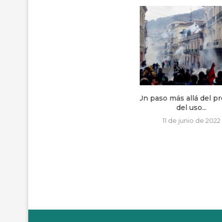
Un paso más allá del proyecto
Caso Guatatuca en 
del uso...
Memorias insurgen
11 de junio de 2022
21 de junio de 