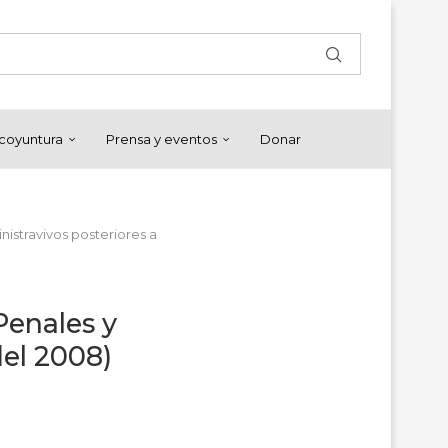
y coyuntura
Prensa y eventos
Donar
nistravivos posteriores a
Penales y
del 2008)