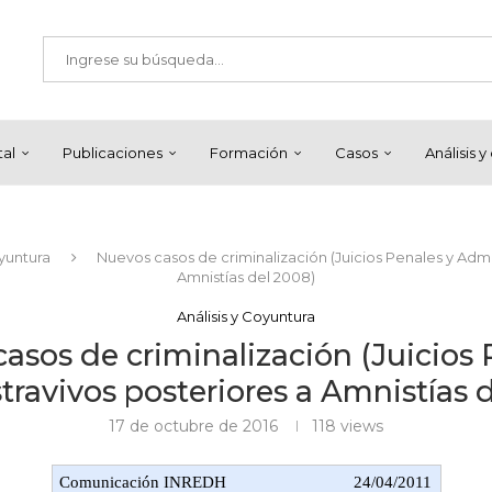
tal
Publicaciones
Formación
Casos
Análisis 
oyuntura
Nuevos casos de criminalización (Juicios Penales y Admi
Amnistías del 2008)
Análisis y Coyuntura
asos de criminalización (Juicios 
ravivos posteriores a Amnistías 
17 de octubre de 2016
118
views
Comunicación INREDH
24/04/2011