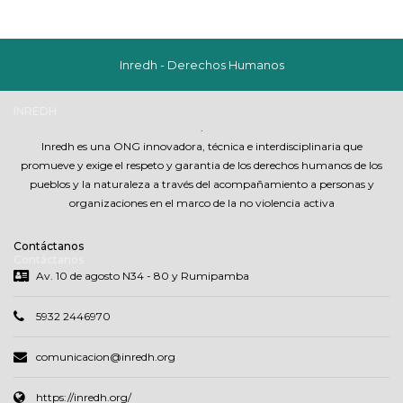
Inredh - Derechos Humanos
INREDH
.
Inredh es una ONG innovadora, técnica e interdisciplinaria que
promueve y exige el respeto y garantia de los derechos humanos de los
pueblos y la naturaleza a través del acompañamiento a personas y
organizaciones en el marco de la no violencia activa
Contáctanos
Contáctanos
Av. 10 de agosto N34 - 80 y Rumipamba
5932 2446970
comunicacion@inredh.org
https://inredh.org/