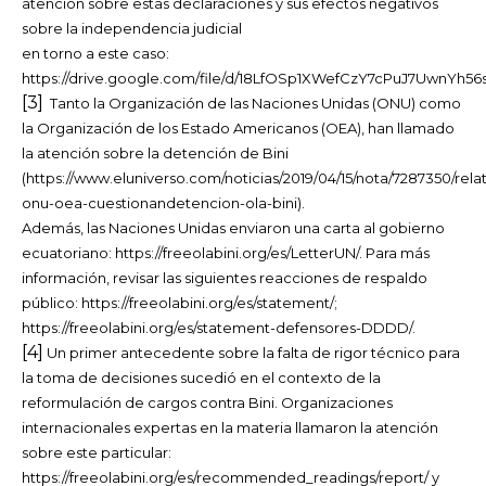
atención sobre estas declaraciones y sus efectos negativos
sobre la independencia judicial
en torno a este caso:
https://drive.google.com/file/d/18LfOSp1XWefCzY7cPuJ7UwnYh56
[3]
Tanto la Organización de las Naciones Unidas (ONU) como
la Organización de los Estado Americanos (OEA), han llamado
la atención sobre la detención de Bini
(https://www.eluniverso.com/noticias/2019/04/15/nota/7287350/relat
onu-oea-cuestionandetencion-ola-bini).
Además, las Naciones Unidas enviaron una carta al gobierno
ecuatoriano: https://freeolabini.org/es/LetterUN/. Para más
información, revisar las siguientes reacciones de respaldo
público: https://freeolabini.org/es/statement/;
https://freeolabini.org/es/statement-defensores-DDDD/.
[4]
Un primer antecedente sobre la falta de rigor técnico para
la toma de decisiones sucedió en el contexto de la
reformulación de cargos contra Bini. Organizaciones
internacionales expertas en la materia llamaron la atención
sobre este particular:
https://freeolabini.org/es/recommended_readings/report/ y