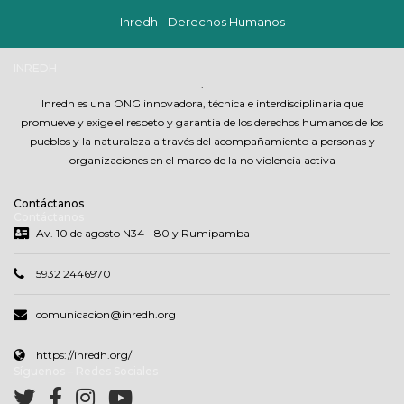
Inredh - Derechos Humanos
INREDH
.
Inredh es una ONG innovadora, técnica e interdisciplinaria que
promueve y exige el respeto y garantia de los derechos humanos de los
pueblos y la naturaleza a través del acompañamiento a personas y
organizaciones en el marco de la no violencia activa
Contáctanos
Contáctanos
Av. 10 de agosto N34 - 80 y Rumipamba
5932 2446970
comunicacion@inredh.org
https://inredh.org/
Síguenos – Redes Sociales