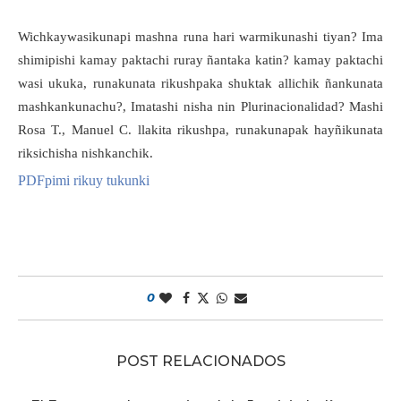
Wichkaywasikunapi mashna runa hari warmikunashi tiyan? Ima
shimipishi kamay paktachi ruray ñantaka katin? kamay paktachi
wasi ukuka, runakunata rikushpaka shuktak allichik ñankunata
mashkankunachu?, Imatashi nisha nin Plurinacionalidad? Mashi
Rosa T., Manuel C. llakita rikushpa, runakunapak hayñikunata
riksichisha nishkanchik.
PDFpimi rikuy tukunki
0
POST RELACIONADOS