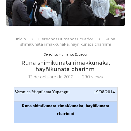
Inicio
Derechos Humanos Ecuador
Runa
shimikunata rimakkunaka, hayñikunata charinmi
Derechos Humanos Ecuador
Runa shimikunata rimakkunaka,
hayñikunata charinmi
13 de octubre de 2016
290
views
Verónica Yuquilema Yupangui
19/08/2014
Runa shimikunata rimakkunaka, hayñikunata
charinmi