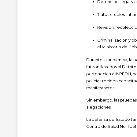
Detención ilegal y a
Tratos crueles, inh
Revisión, recolecció
Criminalización y o
el Ministerio de Gob
Durante la audiencia, la
fueron llevados al Distri
pertenecían a INREDH, ha
policías reciben capacit
manifestantes.
Sin embargo, las pruebas
alegaciones.
La defensa del Estado tamb
Centro de Salud No. 1 del