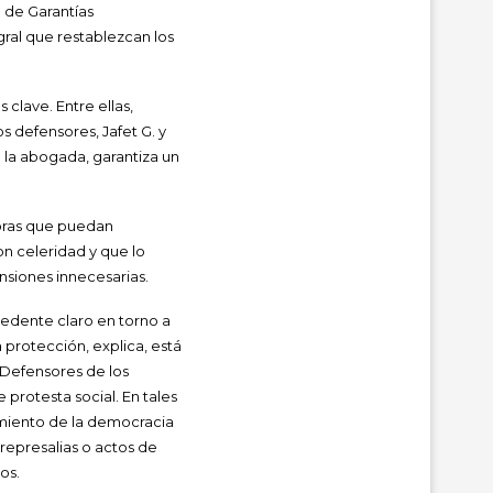
a de Garantías
gral que restablezcan los
clave. Entre ellas,
 defensores, Jafet G. y
 la abogada, garantiza un
moras que puedan
n celeridad y que lo
nsiones innecesarias.
cedente claro en torno a
protección, explica, está
 Defensores de los
protesta social. En tales
imiento de la democracia
r represalias o actos de
os.