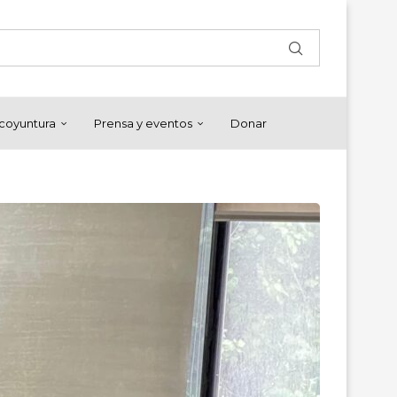
y coyuntura
Prensa y eventos
Donar