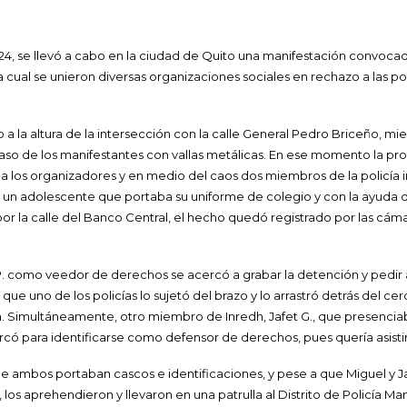
24, se llevó a cabo en la ciudad de Quito una manifestación convocad
a cual se unieron diversas organizaciones sociales en rechazo a las po
 a la altura de la intersección con la calle General Pedro Briceño, mi
aso de los manifestantes con vallas metálicas. En ese momento la pro
 a los organizadores y en medio del caos dos miembros de la policía inf
 un adolescente que portaba su uniforme de colegio y con la ayuda 
 por la calle del Banco Central, el hecho quedó registrado por las cám
 P. como veedor de derechos se acercó a grabar la detención y pedir 
e uno de los policías lo sujetó del brazo y lo arrastró detrás del cer
n. Simultáneamente, otro miembro de Inredh, Jafet G., que presenciab
có para identificarse como defensor de derechos, pues quería asisti
que ambos portaban cascos e identificaciones, y pese a que Miguel y 
los aprehendieron y llevaron en una patrulla al Distrito de Policía M