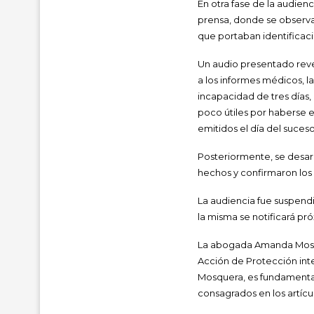
En otra fase de la audienc
prensa, donde se observa 
que portaban identificaci
Un audio presentado reve
a los informes médicos, l
incapacidad de tres días
poco útiles por haberse e
emitidos el día del suceso
Posteriormente, se desarr
hechos y confirmaron los
La audiencia fue suspendi
la misma se notificará pr
La abogada Amanda Mosque
Acción de Protección int
Mosquera, es fundamental
consagrados en los artícu