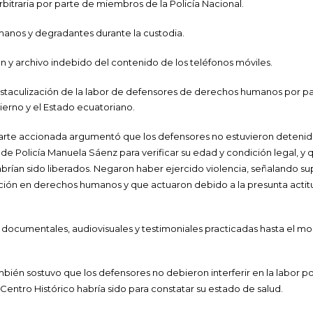
rbitraria por parte de miembros de la Policía Nacional.
umanos y degradantes durante la custodia.
n y archivo indebido del contenido de los teléfonos móviles.
bstaculización de la labor de defensores de derechos humanos por par
ierno y el Estado ecuatoriano.
 parte accionada argumentó que los defensores no estuvieron deteni
to de Policía Manuela Sáenz para verificar su edad y condición legal, 
brían sido liberados. Negaron haber ejercido violencia, señalando 
ación en derechos humanos y que actuaron debido a la presunta actitu
 documentales, audiovisuales y testimoniales practicadas hasta el 
ién sostuvo que los defensores no debieron interferir en la labor poli
 Centro Histórico habría sido para constatar su estado de salud.