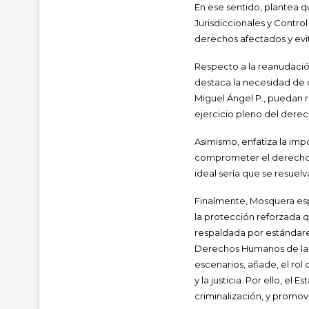
En ese sentido, plantea q
Jurisdiccionales y Contro
derechos afectados y evit
Respecto a la reanudación
destaca la necesidad de 
Miguel Ángel P., puedan r
ejercicio pleno del derec
Asimismo, enfatiza la im
comprometer el derecho a
ideal sería que se resuel
Finalmente, Mosquera esp
la protección reforzada 
respaldada por estándare
Derechos Humanos de las 
escenarios, añade, el rol
y la justicia. Por ello, e
criminalización, y promov