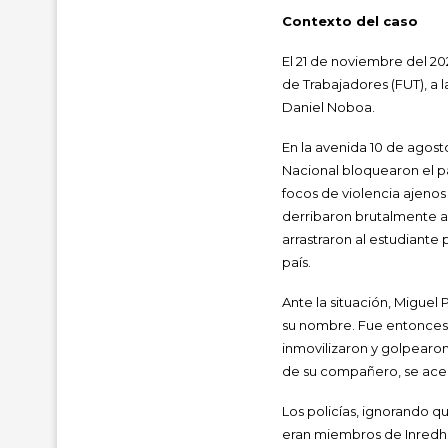
Contexto del caso
El 21 de noviembre del 20
de Trabajadores (FUT), a l
Daniel Noboa.
En la avenida 10 de agosto
Nacional bloquearon el p
focos de violencia ajenos
derribaron brutalmente a
arrastraron al estudiante
país.
Ante la situación, Miguel
su nombre. Fue entonces qu
inmovilizaron y golpearo
de su compañero, se acer
Los policías, ignorando 
eran miembros de Inredh, 