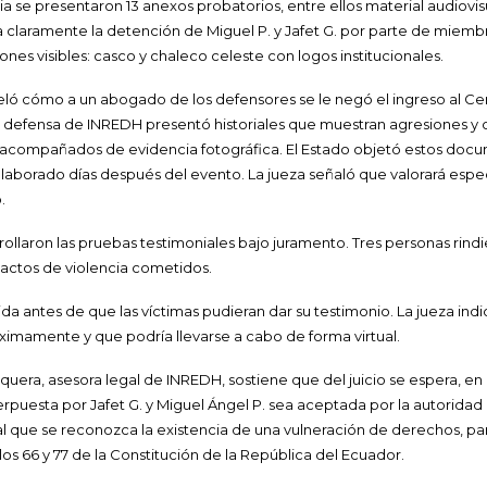
ia se presentaron 13 anexos probatorios, entre ellos material audiovisu
claramente la detención de Miguel P. y Jafet G. por parte de miembro
ones visibles: casco y chaleco celeste con logos institucionales.
ló cómo a un abogado de los defensores se le negó el ingreso al Ce
a defensa de INREDH presentó historiales que muestran agresiones y c
, acompañados de evidencia fotográfica. El Estado objetó estos docu
laborado días después del evento. La jueza señaló que valorará espe
.
ollaron las pruebas testimoniales bajo juramento. Tres personas rindi
 actos de violencia cometidos.
da antes de que las víctimas pudieran dar su testimonio. La jueza ind
óximamente y que podría llevarse a cabo de forma virtual.
ra, asesora legal de INREDH, sostiene que del juicio se espera, en p
erpuesta por Jafet G. y Miguel Ángel P. sea aceptada por la autorid
 que se reconozca la existencia de una vulneración de derechos, pa
los 66 y 77 de la Constitución de la República del Ecuador.