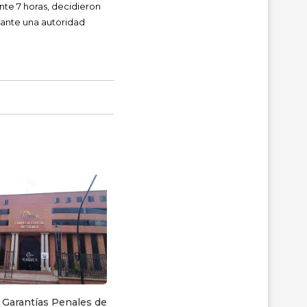
nte 7 horas, decidieron
 ante una autoridad
C
 Garantías Penales de
Colectivos y organizaciones