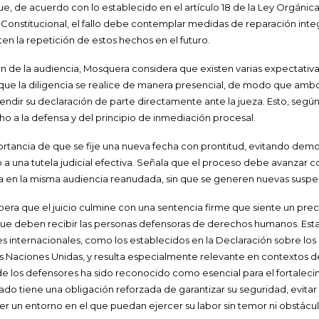
ue, de acuerdo con lo establecido en el artículo 18 de la Ley Orgánic
l Constitucional, el fallo debe contemplar medidas de reparación inte
en la repetición de estos hechos en el futuro.
 de la audiencia, Mosquera considera que existen varias expectativas 
que la diligencia se realice de manera presencial, de modo que ambos
endir su declaración de parte directamente ante la jueza. Esto, según
ho a la defensa y del principio de inmediación procesal.
portancia de que se fije una nueva fecha con prontitud, evitando de
 una tutela judicial efectiva. Señala que el proceso debe avanzar co
va en la misma audiencia reanudada, sin que se generen nuevas suspe
era que el juicio culmine con una sentencia firme que siente un pre
que deben recibir las personas defensoras de derechos humanos. Esta 
s internacionales, como los establecidos en la Declaración sobre los
Naciones Unidas, y resulta especialmente relevante en contextos de 
 de los defensores ha sido reconocido como esencial para el fortalec
l Estado tiene una obligación reforzada de garantizar su seguridad, evita
er un entorno en el que puedan ejercer su labor sin temor ni obstácul