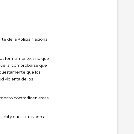
te de la Policía Nacional,
dos formalmente, sino que
y que, al comprobarse que
supuestamente que los
d violenta de los
momento contradicen estas
cial y que su traslado al