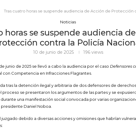
Tras cuatro horas se suspende audiencia de Acción de Protección co
Noticias
o horas se suspende audiencia d
rotección contra la Policía Nacion
10 de junio de 2025
196
views
e junio de 2025 se llevó a cabo la audiencia por el caso
Defensores c
al con Competencia en Infracciones Flagrantes.
a tras la detención ilegal y arbitraria de dos defensores de derechos
l proceso se presentaron los argumentos de las partes y se expusiero
 durante una manifestación social convocada por varias organizacione
el presidente Daniel Noboa.
 el juzgado debido a diversas acciones y omisiones que habrían vulne
s: