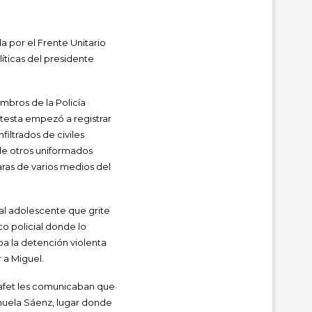
a por el Frente Unitario
líticas del presidente
embros de la Policía
testa empezó a registrar
iltrados de civiles
de otros uniformados
aras de varios medios del
al adolescente que grite
co policial donde lo
a la detención violenta
r a Miguel.
Jafet les comunicaban que
anuela Sáenz, lugar donde