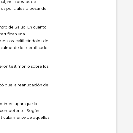
al, incluidos los de
s policiales, a pesar de
ntro de Salud. En cuanto
ertifican una
mentos, calificándolos de
cialmente los certificados
eron testimonio sobre los
icó que la reanudación de
rimer lugar, que la
ad competente. Según
rticularmente de aquellos