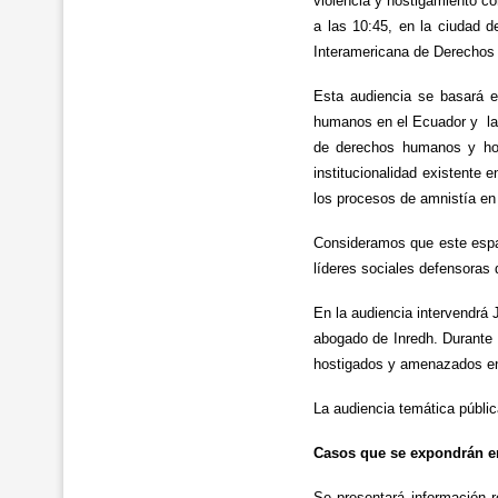
violencia y hostigamiento c
a las 10:45, en la ciudad 
Interamericana de Derecho
Esta audiencia se basará e
humanos en el Ecuador y la f
de derechos humanos y hos
institucionalidad existente 
los procesos de amnistía en 
Consideramos que este espac
líderes sociales defensoras
En la audiencia intervendrá 
abogado de Inredh. Durante 
hostigados y amenazados en 
La audiencia temática públic
Casos que se expondrán e
Se presentará información r