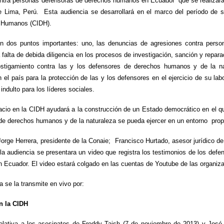
ontra personas defensoras de derechos humanos en Ecuador” que se realizará
de Lima, Perú. Esta audiencia se desarrollará en el marco
del período de 
s Humanos (CIDH).
n dos puntos importantes: uno, las denuncias de agresiones contra pers
alta de debida diligencia en los procesos de investigación, sanción y repar
tigamiento contra las y los defensores de derechos humanos y de la natu
en el país para la protección de las y los defensores en el ejercicio de su la
indulto para los líderes sociales.
io en la CIDH ayudará a la construcción de un Estado democrático en el que 
 de derechos humanos y de la naturaleza se pueda ejercer en un entorno prop
Jorge Herrera, presidente de la Conaie; Francisco Hurtado, asesor jurídico d
la audiencia se presentara un video que registra los testimonios de los de
Ecuador. El video estará colgado en las cuentas de Youtube de las organiz
a se la transmite en vivo por:
n la CIDH
elativa a los asesinatos de Freddy Taish (7 de noviembre de 2013) y José