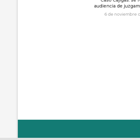
Caso Cajigas: se reinstala
audiencia de juzgamiento por...
6 de noviembre de 2018
Inredh aclara 
actividad 
13 de ju