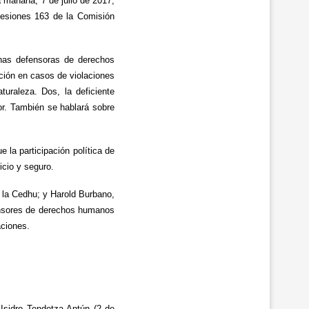
 mañana, 7 de julio de 2017,
sesiones 163 de la Comisión
onas defensoras de derechos
ación en casos de violaciones
raleza. Dos, la deficiente
bor. También se hablará sobre
la participación política de
icio y seguro.
e la Cedhu; y Harold Burbano,
fensores de derechos humanos
aciones.
 Isidro Tendetza Antún (2 de