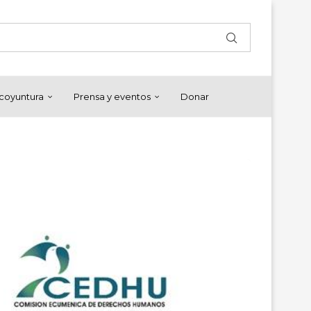
y coyuntura
Prensa y eventos
Donar