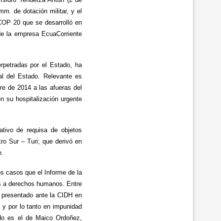
m. de dotación militar, y el
 COP 20 que se desarrolló en
 de la empresa EcuaCorriente
rpetradas por el Estado, ha
al del Estado. Relevante es
bre de 2014 a las afueras del
en su hospitalización urgente
tivo de requisa de objetos
ro Sur – Turi; que derivó en
e.
os casos que el Informe de la
es a derechos humanos. Entre
o presentado ante la CIDH en
 y por lo tanto en impunidad
tado es el de Maico Ordoñez,