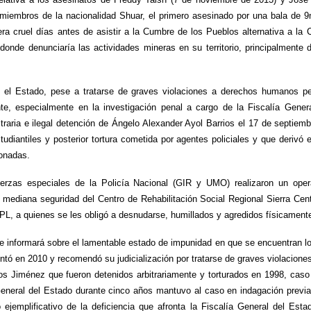
iembros de la nacionalidad Shuar, el primero asesinado por una bala de 9m
 cruel días antes de asistir a la Cumbre de los Pueblos alternativa a la
onde denunciaría las actividades mineras en su territorio, principalmente
 el Estado, pese a tratarse de graves violaciones a derechos humanos pe
te, especialmente en la investigación penal a cargo de la Fiscalía Gener
traria e ilegal detención de Ángelo Alexander Ayol Barrios el 17 de septiem
tudiantiles y posterior tortura cometida por agentes policiales y que derivó 
ionadas.
rzas especiales de la Policía Nacional (GIR y UMO) realizaron un opera
e mediana seguridad del Centro de Rehabilitación Social Regional Sierra Cent
PPL, a quienes se les obligó a desnudarse, humillados y agredidos físicament
se informará sobre el lamentable estado de impunidad en que se encuentran l
ntó en 2010 y recomendó su judicialización por tratarse de graves violacion
os Jiménez que fueron detenidos arbitrariamente y torturados en 1998, cas
eneral del Estado durante cinco años mantuvo al caso en indagación previa
ejemplificativo de la deficiencia que afronta la Fiscalía General del Es