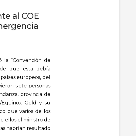
te al COE
emergencia
ó la “Convención de
s de que ésta debía
 países europeos, del
vieron siete personas
ndanza, provincia de
s/Equinox Gold y su
co que varios de los
 ellos el ministro de
nas habrían resultado