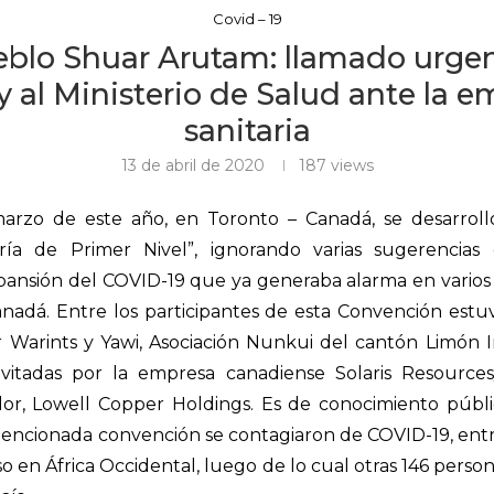
Covid – 19
blo Shuar Arutam: llamado urgen
y al Ministerio de Salud ante la 
sanitaria
13 de abril de 2020
187
views
marzo de este año, en Toronto – Canadá, se desarroll
ría de Primer Nivel”, ignorando varias sugerencia
pansión del COVID-19 que ya generaba alarma en varios
anadá. Entre los participantes de esta Convención estu
r Warints y Yawi, Asociación Nunkui del cantón Limón I
nvitadas por la empresa canadiense Solaris Resource
dor, Lowell Copper Holdings. Es de conocimiento públi
mencionada convención se contagiaron de COVID-19, entre
o en África Occidental, luego de lo cual otras 146 perso