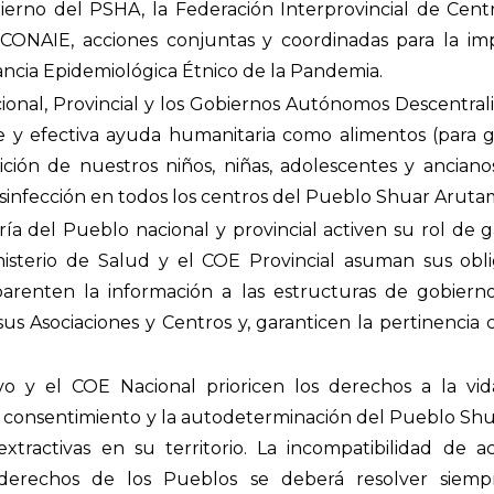
erno del PSHA, la Federación Interprovincial de Centr
CONAIE, acciones conjuntas y coordinadas para la i
ancia Epidemiológica Étnico de la Pandemia.
onal, Provincial y los Gobiernos Autónomos Descentra
 y efectiva ayuda humanitaria como alimentos (para g
ición de nuestros niños, niñas, adolescentes y ancianos
esinfección en todos los centros del Pueblo Shuar Aruta
ía del Pueblo nacional y provincial activen su rol de 
nisterio de Salud y el COE Provincial asuman sus obl
parenten la información a las estructuras de gobier
us Asociaciones y Centros y, garanticen la pertinencia 
o y el COE Nacional prioricen los derechos a la vida
ca, consentimiento y la autodeterminación del Pueblo S
extractivas en su territorio. La incompatibilidad de ac
derechos de los Pueblos se deberá resolver siemp