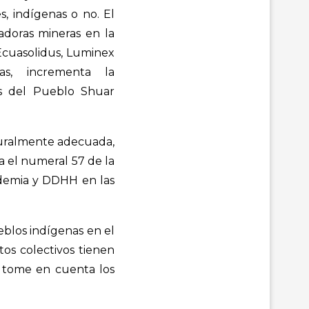
s, indígenas o no. El
radoras mineras en la
/Ecuasolidus, Luminex
ras, incrementa la
os del Pueblo Shuar
lturalmente adecuada,
ea el numeral 57 de la
ndemia y DDHH en las
blos indígenas en el
os colectivos tienen
e tome en cuenta los