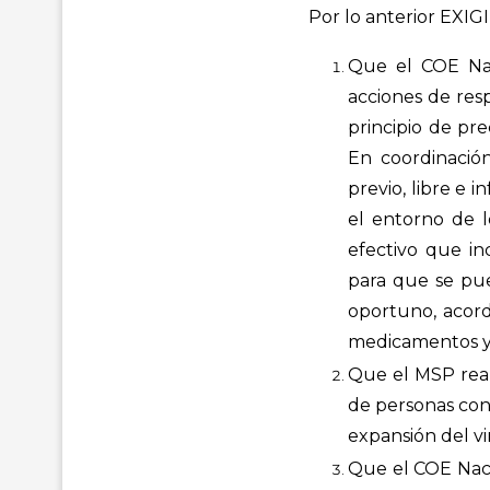
Por lo anterior EXIG
Que el COE Nac
acciones de resp
principio de pr
En coordinación
previo, libre e 
el entorno de l
efectivo que in
para que se pue
oportuno, acorde
medicamentos y c
Que el MSP real
de personas con
expansión del vi
Que el COE Naci