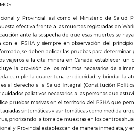
IMOS:
ional y Provincial, así como el Ministerio de Salud 
uesta efectiva frente a las muertes registradas en Warin
ecaución ante la sospecha de que esas muertes se hayan
 con el PSHA y siempre en observación del principio
informado, se deben aplicar las pruebas para determinar 
os viajeros a la cita minera en Canadá; establecer un 
cluye la provisión de los mínimos necesarios de alimen
da cumplir la cuarentena en dignidad; y brindar la at
s al derecho a la Salud Integral (Constitución Política
uidados paliativos necesarios, a las personas que estuv
ice pruebas masivas en el territorio del PSHA que permi
tagiadas sintomáticas y asintomáticas como medida urge
rus, priorizando la toma de muestras en los centros shua
onal y Provincial establezcan de manera inmediata, y e