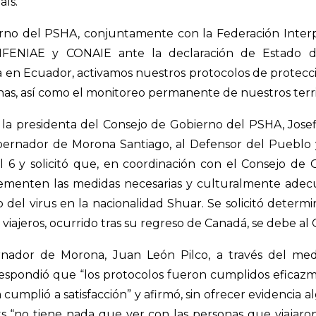
aís.
rno del PSHA, conjuntamente con la Federación Interp
NFENIAE y CONAIE ante la declaración de Estado d
 en Ecuador, activamos nuestros protocolos de protecció
nas, así como el monitoreo permanente de nuestros terri
, la presidenta del Consejo de Gobierno del PSHA, Jos
obernador de Morona Santiago, al Defensor del Pueblo 
 6 y solicitó que, en coordinación con el Consejo de
ementen las medidas necesarias y culturalmente adecu
 del virus en la nacionalidad Shuar. Se solicitó determin
viajeros, ocurrido tras su regreso de Canadá, se debe al
rnador de Morona, Juan León Pilco, a través del me
espondió que “los protocolos fueron cumplidos eficaz
 cumplió a satisfacción” y afirmó, sin ofrecer evidencia 
s “no tiene nada que ver con las personas que viajaro