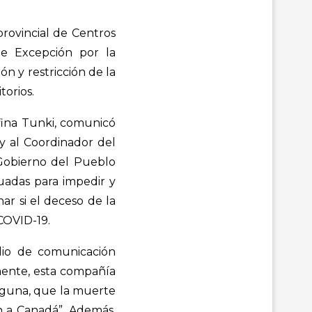
rovincial de Centros
e Excepción por la
n y restricción de la
torios.
efina Tunki, comunicó
y al Coordinador del
 Gobierno del Pueblo
adas para impedir y
ar si el deceso de la
 COVID-19.
dio de comunicación
mente, esta compañía
alguna, que la muerte
n a Canadá”. Además,