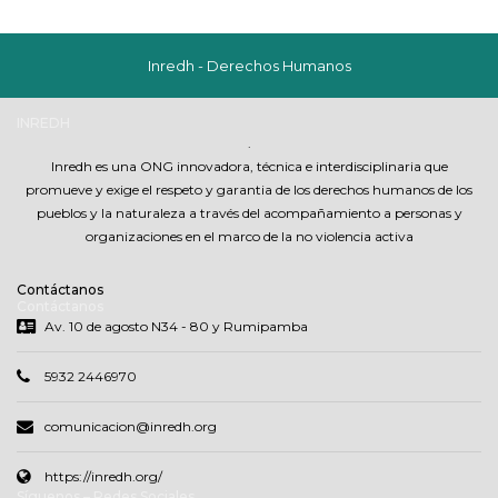
Inredh - Derechos Humanos
INREDH
.
Inredh es una ONG innovadora, técnica e interdisciplinaria que
promueve y exige el respeto y garantia de los derechos humanos de los
pueblos y la naturaleza a través del acompañamiento a personas y
organizaciones en el marco de la no violencia activa
Contáctanos
Contáctanos
Av. 10 de agosto N34 - 80 y Rumipamba
5932 2446970
comunicacion@inredh.org
https://inredh.org/
Síguenos – Redes Sociales